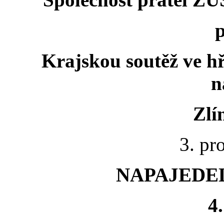
Krajskou soutěž ve hř
n
Zlí
3. pr
NAPAJEDE
4