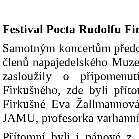
Festival Pocta Rudolfu Fi
Samotným koncertům předch
členů napajedelského Muzej
zasloužily o připomenut
Firkušného, zde byli příto
Firkušné Eva Žallmannová
JAMU, profesorka varhanní
Přítomní byli i pánové z J