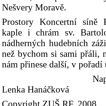
Nešvery Moravě.
Prostory Koncertní síně 
kaple i chrám sv. Barto
nádherných hudebních zážit
než bychom si sami přáli, 
nám přinese další, v pořadí u
Napajedelské no
Lenka Hanáčková
Copyright ZUŠ RF, 2008