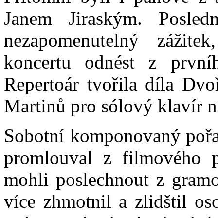
Janem Jiraským. Posled
nezapomenutelný zážitek
koncertu odnést z první
Repertoár tvořila díla Dv
Martinů pro sólový klavír n
Sobotní komponovaný pořa
promlouval z filmového p
mohli poslechnout z gramo
více zhmotnil a zlidštil o