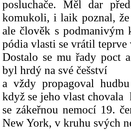
posluchače. Měl dar před
komukoli, i laik poznal, ž
a
le člověk s podmanivým 
pódia vlasti se vrátil teprve
Dostalo se mu řady poct a
byl hrdý na své češství
a vždy propagoval hudbu 
když se jeho vlast chovala
se zákeřnou nemocí 19. čer
New York, v kruhu svých ne