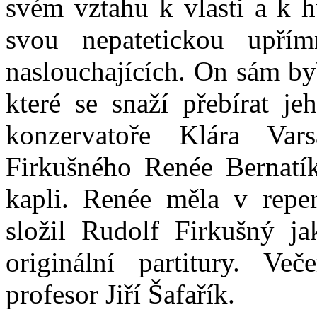
svém vztahu k vlasti a k h
svou nepatetickou upřím
naslouchajících. On sám by\
které se snaží přebírat je
konzervatoře Klára V
Firkušného Renée Bernatík
kapli. Renée měla v repert
složil Rudolf Firkušný ja
originální partitury. V
profesor Jiří Šafařík.