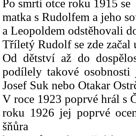
Po smrti otce roku 1915 se
matka s Rudolfem a jeho so
a Leopoldem odstěhovali d
Tříletý Rudolf se zde začal u
Od dětství až do dospělo
podílely takové osobnosti
Josef Suk nebo Otakar Ostrč
V roce 1923 poprvé hrál s 
roku 1926 jej poprvé ocen
šňůra