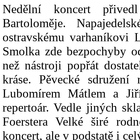
Nedělní koncert přive
Bartoloměje. Napajedels
ostravskému varhaníkovi 
Smolka zde bezpochyby od
než nástroji popřát dostate
kráse. Pěvecké sdružení 
Lubomírem Mátlem a Jiří
repertoár. Vedle jiných sk
Foerstera Velké širé rod
koncert, ale v podstatě i cel