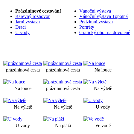
Prázdninové cestování
Vánoční výstava
Barevný rozhovor
Vánoční výstava Topolná
Jarní výstava
Podzimní výstava
Draci
Portréty
U vody
Grafický obor na dovolené
prázdninová cesta
prázdninová cesta
Na louce
Na louce
prázdninová cesta
Na výletě
Na výletě
Na výletě
U vody
U vody
Na pláži
Ve vodě