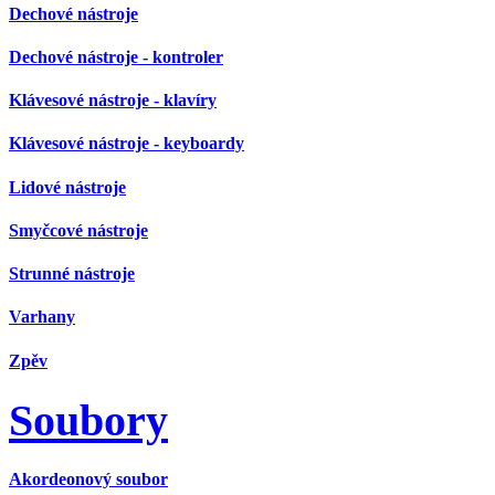
Dechové nástroje
Dechové nástroje - kontroler
Klávesové nástroje - klavíry
Klávesové nástroje - keyboardy
Lidové nástroje
Smyčcové nástroje
Strunné nástroje
Varhany
Zpěv
Soubory
Akordeonový soubor