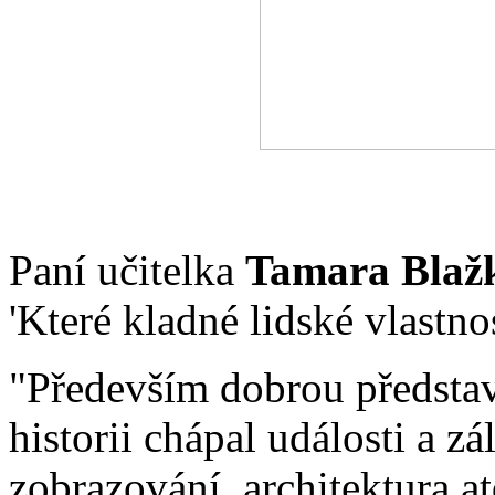
Paní učitelka
Tamara Blaž
'Které kladné lidské vlastno
"Především dobrou představ
historii chápal události a zá
zobrazování, architektura a