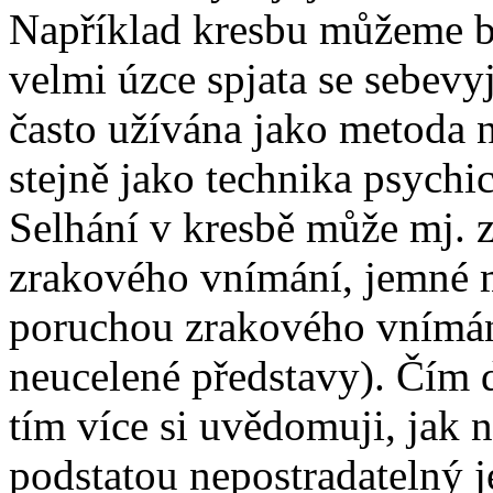
Například kresbu můžeme brá
velmi úzce spjata se sebevy
často užívána jako metoda 
stejně jako technika psych
Selhání v kresbě může mj. 
zrakového vnímání, jemné mo
poruchou zrakového vnímání
neucelené představy). Čím 
tím více si uvědomuji, jak 
podstatou nepostradatelný j