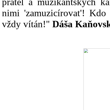
přátel a muzikantských ka
nimi 'zamuzicírovat'! Kdo
vždy vítán!"
Dáša Kaňovs