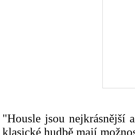
"Housle jsou nejkrásnější 
klasické hudbě mají možnos