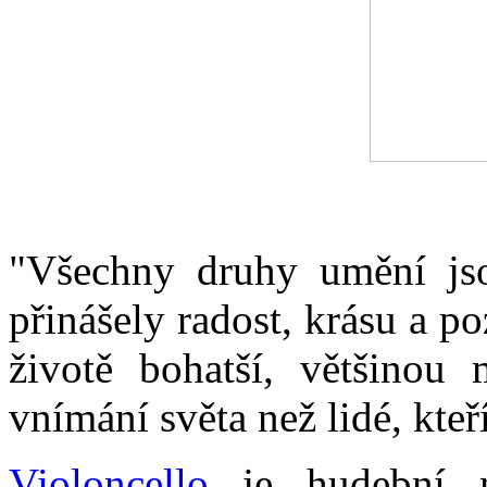
"Všechny druhy umění jso
přinášely radost, krásu a p
životě bohatší, většinou 
vnímání světa než lidé, kte
Violoncello
je hudební n