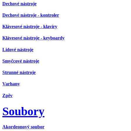
Dechové nástroje
Dechové nástroje - kontroler
Klávesové nástroje - klavíry
Klávesové nástroje - keyboardy
Lidové nástroje
Smyčcové nástroje
Strunné nástroje
Varhany
Zpěv
Soubory
Akordeonový soubor