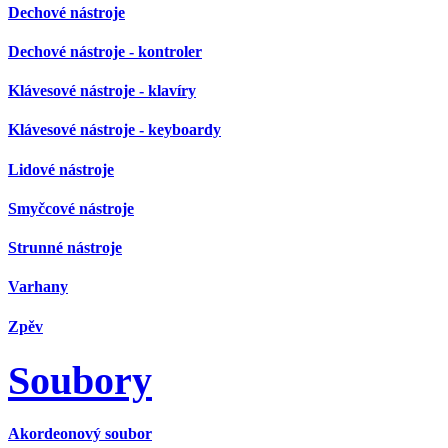
Dechové nástroje
Dechové nástroje - kontroler
Klávesové nástroje - klavíry
Klávesové nástroje - keyboardy
Lidové nástroje
Smyčcové nástroje
Strunné nástroje
Varhany
Zpěv
Soubory
Akordeonový soubor