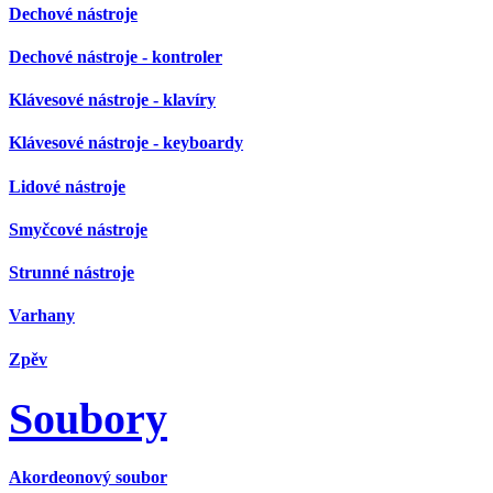
Dechové nástroje
Dechové nástroje - kontroler
Klávesové nástroje - klavíry
Klávesové nástroje - keyboardy
Lidové nástroje
Smyčcové nástroje
Strunné nástroje
Varhany
Zpěv
Soubory
Akordeonový soubor