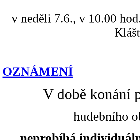
v neděli 7.6., v 10.00 hod
Kláš
OZNÁMENÍ
V době konání 
hudebního ob
neprobíhá individuáln