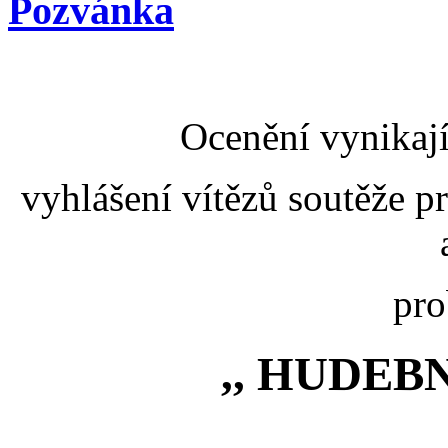
Pozvánka
Ocenění vynikaj
vyhlášení vítězů soutěže p
pro
,, HUDEB