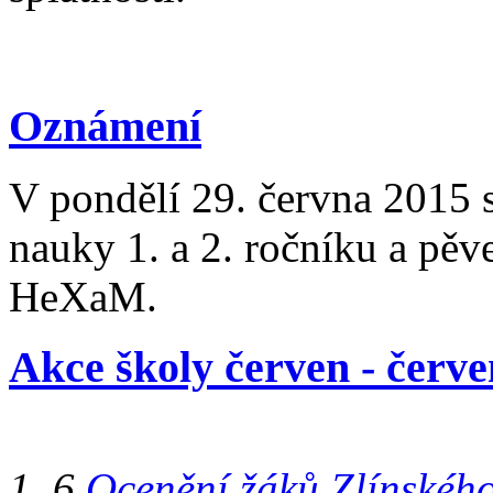
Oznámení
V pondělí 29. června 2015
nauky 1. a 2. ročníku a pě
HeXaM.
Akce školy červen - červ
1. 6.
Ocenění žáků Zlínského