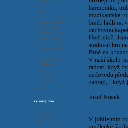
Později mi přidě
Zpěv
harmoniku, tru
Soubory
muzikantské rod
Akordeonový soubor
bratři hráli na
Cimbálové muziky
Flétnový soubor
dechovou kapelu
Smyčcový soubor
Hodoníně. Jsem
Jazzový soubor
studoval hru na
Keyboardový soubor
Kytarový soubor
Brně na konzerv
Rocková kapela
V naší škole j
Táborový orchestr
Příležitostné
radost, když by
Sbory
nedovedu předst
HeXaM
zahraji, i když
Zpěváček
Rozvrh
Multimedia
Josef Nosek
Výtvarný obor
Informace
Výtvarný obor
V jubilejním ro
Grafický obor
umělecké školy
Rozvrh