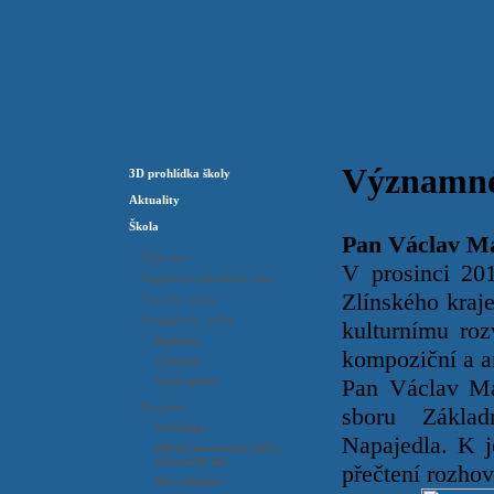
Významné 
3D prohlídka školy
Aktuality
Škola
Pan Václav M
Plán akcí
V prosinci 20
Organizace školního roku
Zlínského kraj
Úspěchy školy
Fotogalerie, videa
kulturnímu roz
Hudební
kompoziční a a
Výtvarná
Pan Václav Ma
Video galerie
Projekty
sboru Základ
ZUŠkolka
Napajedla. K 
Děti do koncertních sálů a
výstavních síní
přečtení rozh
Rok velikánů