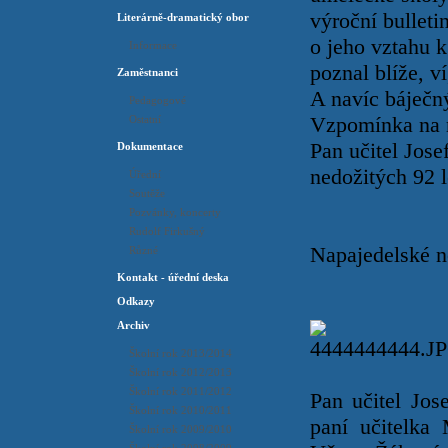
výroční bulleti
Literárně-dramatický obor
o jeho vztahu k
Informace
poznal blíže, v
Zaměstnanci
A navíc báječný
Pedagogové
Vzpomínka na n
Ostatní
Pan učitel Jos
Dokumentace
nedožitých 92 l
Úřední
Soutěže
Pozvánky, koncerty
L.Han
Rudolf Firkušný
Napajedelské n
Různé
Kontakt - úřední deska
Odkazy
Archiv
Školní rok 2013/2014
Školní rok 2012/2013
Školní rok 2011/2012
Pan učitel Jos
Školní rok 2010/2011
paní učitelka
Školní rok 2009/2010