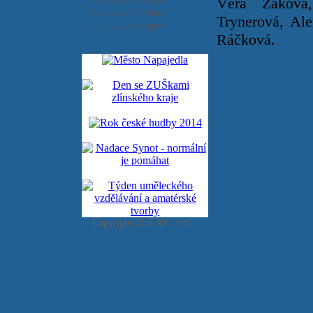
Věra Žáková
Školní rok 2008/2009
Školní rok 2007/2008
Trynerová, Al
Školní rok 2006/2007
Ráčková.
Copyright ZUŠ RF, 2015