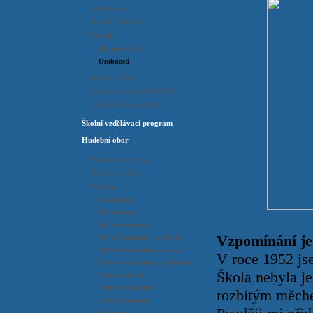
Absolventi
Rudolf Firkušný
Historie
Historie školy
Osobnosti
Hudební tábor
Společnost přátel ZUŠ RF
Odloučená pracoviště
Školní vzdělávací program
Hudební obor
Přípravné oddělení
Hudební nauka
Nástroje
Akordeony
Bicí nástroje
Dechové nástroje
Vzpomínání je
Dechové nástroje - kontroler
Klávesové nástroje - klavíry
V roce 1952 js
Klávesové nástroje - keyboardy
Škola nebyla j
Lidové nástroje
Smyčcové nástroje
rozbitým měchem
Strunné nástroje
Varhany