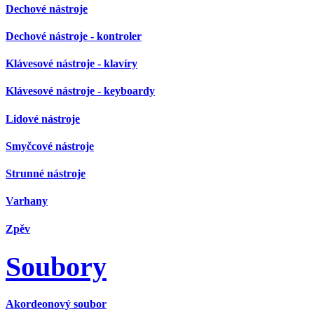
Dechové nástroje
Dechové nástroje - kontroler
Klávesové nástroje - klavíry
Klávesové nástroje - keyboardy
Lidové nástroje
Smyčcové nástroje
Strunné nástroje
Varhany
Zpěv
Soubory
Akordeonový soubor