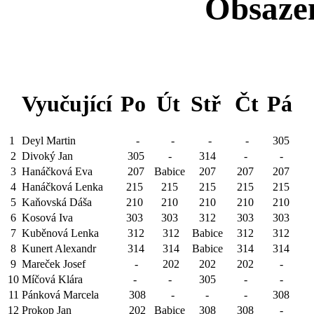
Obsaze
Vyučující
Po
Út
Stř
Čt
Pá
1
Deyl Martin
-
-
-
-
305
2
Divoký Jan
305
-
314
-
-
3
Hanáčková Eva
207
Babice
207
207
207
4
Hanáčková Lenka
215
215
215
215
215
5
Kaňovská Dáša
210
210
210
210
210
6
Kosová Iva
303
303
312
303
303
7
Kuběnová Lenka
312
312
Babice
312
312
8
Kunert Alexandr
314
314
Babice
314
314
9
Mareček Josef
-
202
202
202
-
10
Míčová Klára
-
-
305
-
-
11
Pánková Marcela
308
-
-
-
308
12
Prokop Jan
202
Babice
308
308
-