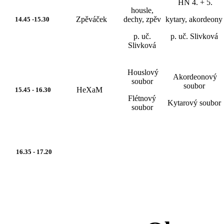
HN 4. + 5.
housle,
Zpěváček
dechy, zpěv
kytary, akordeony
14.45 -15.30
p. uč.
p. uč. Slivková
Slivková
Houslový
Akordeonový
soubor
soubor
HeXaM
15.45 - 16.30
Flétnový
Kytarový soubor
soubor
16.35 - 17.20