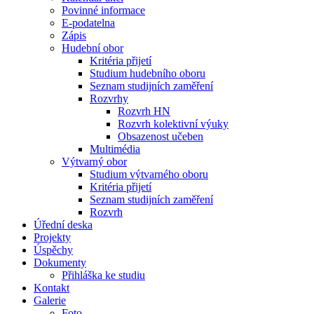
Povinné informace
E-podatelna
Zápis
Hudební obor
Kritéria přijetí
Studium hudebního oboru
Seznam studijních zaměření
Rozvrhy
Rozvrh HN
Rozvrh kolektivní výuky
Obsazenost učeben
Multimédia
Výtvarný obor
Studium výtvarného oboru
Kritéria přijetí
Seznam studijních zaměření
Rozvrh
Úřední deska
Projekty
Úspěchy
Dokumenty
Přihláška ke studiu
Kontakt
Galerie
Foto