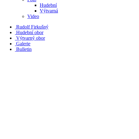
Hudební
Výtvarná
Video
Rudolf Firkušný
Hudební obor
Výtvarný obor
Galerie
Bulletin