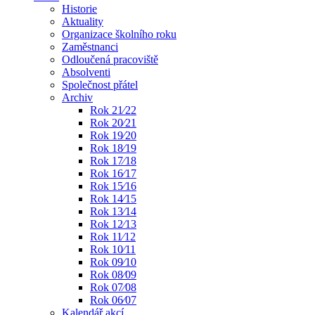
Historie
Aktuality
Organizace školního roku
Zaměstnanci
Odloučená pracoviště
Absolventi
Společnost přátel
Archiv
Rok 21⁄22
Rok 20⁄21
Rok 19⁄20
Rok 18⁄19
Rok 17⁄18
Rok 16⁄17
Rok 15⁄16
Rok 14⁄15
Rok 13⁄14
Rok 12⁄13
Rok 11⁄12
Rok 10⁄11
Rok 09⁄10
Rok 08⁄09
Rok 07⁄08
Rok 06⁄07
Kalendář akcí