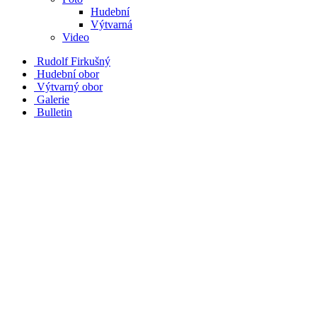
Hudební
Výtvarná
Video
Rudolf Firkušný
Hudební obor
Výtvarný obor
Galerie
Bulletin