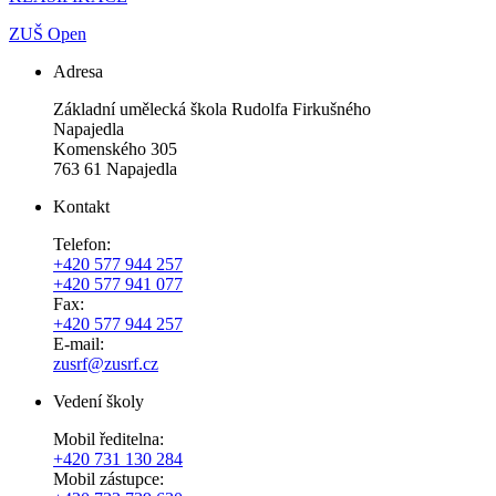
ZUŠ Open
Adresa
Základní umělecká škola Rudolfa Firkušného
Napajedla
Komenského 305
763 61 Napajedla
Kontakt
Telefon:
+420 577 944 257
+420 577 941 077
Fax:
+420 577 944 257
E-mail:
zusrf@zusrf.cz
Vedení školy
Mobil ředitelna:
+420
731 130 284
Mobil zástupce: