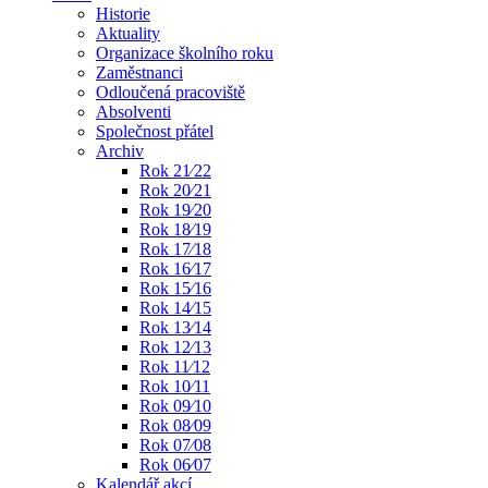
Historie
Aktuality
Organizace školního roku
Zaměstnanci
Odloučená pracoviště
Absolventi
Společnost přátel
Archiv
Rok 21⁄22
Rok 20⁄21
Rok 19⁄20
Rok 18⁄19
Rok 17⁄18
Rok 16⁄17
Rok 15⁄16
Rok 14⁄15
Rok 13⁄14
Rok 12⁄13
Rok 11⁄12
Rok 10⁄11
Rok 09⁄10
Rok 08⁄09
Rok 07⁄08
Rok 06⁄07
Kalendář akcí