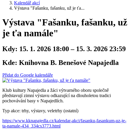
Kalendář akcí
Výstava "Fašanku, fašanku, už je ťa...
Výstava "Fašanku, fašanku, už
je ťa namále"
Kdy:
15. 1. 2026 18:00 – 15. 3. 2026 23:59
Kde:
Knihovna B. Benešové Napajedla
Přidat do Google kalendáře
Klub kultury Napajedla a žáci výtvarného oboru společně
představují zimní výstavu odkazující na dlouholetou tradici
pochovávání basy v Napajedlích.
Typ akce: trhy, výstavy, veletrhy (ostatní)
https://www.kknapajedla.cz/kalendar-akci/fasanku-fasankum-uz-je-
ta-namale-434_334cs3773.html