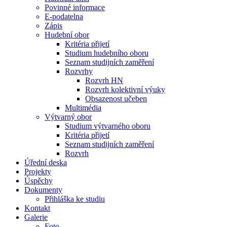
Povinné informace
E-podatelna
Zápis
Hudební obor
Kritéria přijetí
Studium hudebního oboru
Seznam studijních zaměření
Rozvrhy
Rozvrh HN
Rozvrh kolektivní výuky
Obsazenost učeben
Multimédia
Výtvarný obor
Studium výtvarného oboru
Kritéria přijetí
Seznam studijních zaměření
Rozvrh
Úřední deska
Projekty
Úspěchy
Dokumenty
Přihláška ke studiu
Kontakt
Galerie
Foto