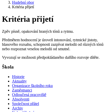
Hudební obor
Kritéria přijetí
Kritéria přijetí
Zpěv písně, opakování hraných tónů a rytmu.
Předmětem hodnocení je úroveň intonování, rytmické jistoty,
hlasového rozsahu, schopnosti zazpívat melodii od různých tónů
nebo rozpoznat veselou melodii od smutné.
Vyvozují se možnosti předpokládaného dalšího rozvoje dítěte.
Škola
Historie
Aktuality
Organizace školního roku
Zaměstnanci
Odloučená pracoviště
Absolventi
Společnost přátel
Archiv