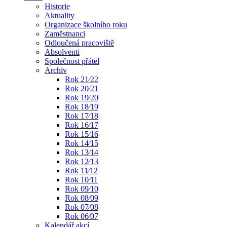
Historie
Aktuality
Organizace školního roku
Zaměstnanci
Odloučená pracoviště
Absolventi
Společnost přátel
Archiv
Rok 21⁄22
Rok 20⁄21
Rok 19⁄20
Rok 18⁄19
Rok 17⁄18
Rok 16⁄17
Rok 15⁄16
Rok 14⁄15
Rok 13⁄14
Rok 12⁄13
Rok 11⁄12
Rok 10⁄11
Rok 09⁄10
Rok 08⁄09
Rok 07⁄08
Rok 06⁄07
Kalendář akcí