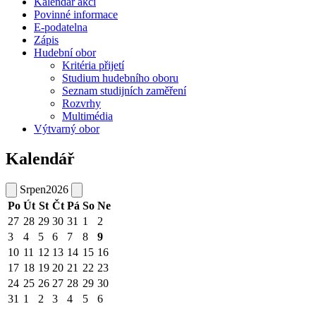
Kalendář akcí
Povinné informace
E-podatelna
Zápis
Hudební obor
Kritéria přijetí
Studium hudebního oboru
Seznam studijních zaměření
Rozvrhy
Multimédia
Výtvarný obor
Kalendář
Srpen
2026
Po
Út
St
Čt
Pá
So
Ne
27
28
29
30
31
1
2
3
4
5
6
7
8
9
10
11
12
13
14
15
16
17
18
19
20
21
22
23
24
25
26
27
28
29
30
31
1
2
3
4
5
6