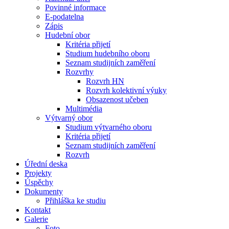
Povinné informace
E-podatelna
Zápis
Hudební obor
Kritéria přijetí
Studium hudebního oboru
Seznam studijních zaměření
Rozvrhy
Rozvrh HN
Rozvrh kolektivní výuky
Obsazenost učeben
Multimédia
Výtvarný obor
Studium výtvarného oboru
Kritéria přijetí
Seznam studijních zaměření
Rozvrh
Úřední deska
Projekty
Úspěchy
Dokumenty
Přihláška ke studiu
Kontakt
Galerie
Foto