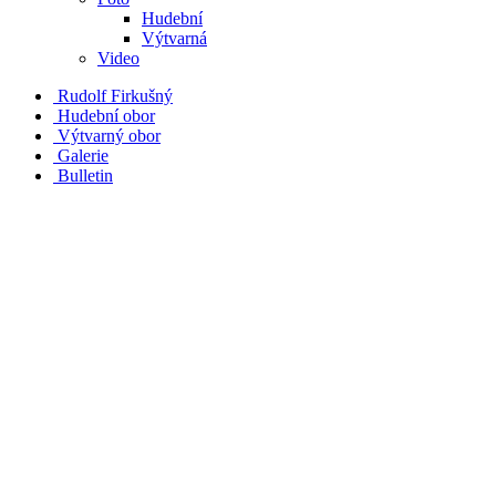
Hudební
Výtvarná
Video
Rudolf Firkušný
Hudební obor
Výtvarný obor
Galerie
Bulletin