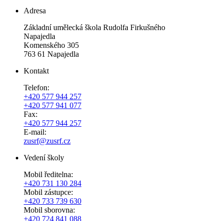
Adresa
Základní umělecká škola Rudolfa Firkušného
Napajedla
Komenského 305
763 61 Napajedla
Kontakt
Telefon:
+420 577 944 257
+420 577 941 077
Fax:
+420 577 944 257
E-mail:
zusrf@zusrf.cz
Vedení školy
Mobil ředitelna:
+420
731 130 284
Mobil zástupce:
+420
733 739 630
Mobil sborovna:
+420 724 841 088