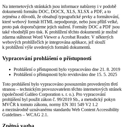
Na internetových stránkách jsou informace nabízeny i v podobě
dokumentů formátu DOC, DOCX, XLS, XLSX a PDF, a to
zejména z důvodů, že obsahují typografické prvky a formátování,
které webový formát HTML nepodporuje, nebo jsou příliš velké,
proto pak doporučujeme jejich stažení. Formáty DOC a PDF jsou
také vhodnější pro tisk. K prohlížení těchto dokumentů je možné
zdarma stáhnout Word Viewer a Acrobat Reader. V některých
webových prohlížečích je integrována aplikace, jež slouží
k prohlížení výše uvedených formátů dokumentů.
Vypracování prohlášení o přístupnosti
Prohlášení o přístupnosti bylo vypracováno dne 21. 8. 2019
Prohlášení o přístupnosti bylo revidováno dne 15. 5. 2025
Toto prohlášení bylo vypracováno posouzením provedeným třetí
stranou – technickým provozovatelem těchto internetových stránek
(společností Galileo Corporation s. r. o.). Pro vypracování
prohlášení byl použit zákon č. 99/2019 Sb., a metodický pokyn
MVČR k tomuto zákonu, normy EN 301 549 V2 1.2
a mezinárodně uznávanému standardu Web Content Accessibility
Guidelines – WCAG 2.1.
Zpětná vazba