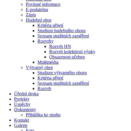
Povinné informace
E-podatelna
Zápis
Hudební obor
Kritéria přijetí
Studium hudebního oboru
Seznam studijních zaměření
Rozvrhy
Rozvrh HN
Rozvrh kolektivní výuky
Obsazenost učeben
Multimédia
Výtvarný obor
Studium výtvarného oboru
Kritéria přijetí
Seznam studijních zaměření
Rozvrh
Úřední deska
Projekty
Úspěchy
Dokumenty
Přihláška ke studiu
Kontakt
Galerie
Foto