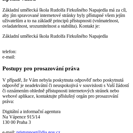
Základní umělecká škola Rudolfa Firkušného Napajedla má za cíl,
aby jím spravované internetové stránky byly přístupné všem jejím
uživatelům a to na základě principů přístupnosti (vnímatelnost,
ovladatelnost, srozumitelnost a stabilita). Kontakt je:
Základní umělecká škola Rudolfa Firkušného Napajedla
telefon:
e-mail:
Postupy pro prosazování práva
V případě, že Vám nebyla poskytnuta odpověď nebo poskytnutá
odpověď je neadekvátní či neuspokojivá v souvislosti s Vaší žádostí
či oznámením ohledně přístupnosti internetových stránek nebo
webové aplikace, kontaktujte příslušný orgán pro prosazování
práva:
Digitální a informační agentura
Na Vápence 915/14
130 00 Praha 3
e-mail:
pristupnost@dia.gov.cz