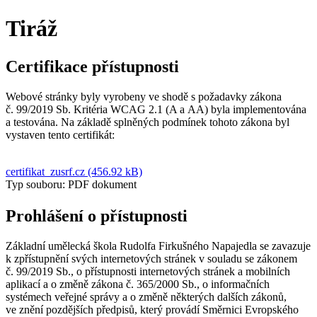
Tiráž
Certifikace přístupnosti
Webové stránky byly vyrobeny ve shodě s požadavky zákona
č. 99/2019 Sb. Kritéria WCAG 2.1 (A a AA) byla implementována
a testována. Na základě splněných podmínek tohoto zákona byl
vystaven tento certifikát:
certifikat_zusrf.cz (456.92 kB)
Typ souboru: PDF dokument
Prohlášení o přístupnosti
Základní umělecká škola Rudolfa Firkušného Napajedla se zavazuje
k zpřístupnění svých internetových stránek v souladu se zákonem
č. 99/2019 Sb., o přístupnosti internetových stránek a mobilních
aplikací a o změně zákona č. 365/2000 Sb., o informačních
systémech veřejné správy a o změně některých dalších zákonů,
ve znění pozdějších předpisů, který provádí Směrnici Evropského