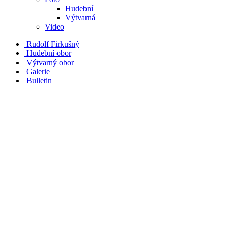
Hudební
Výtvarná
Video
Rudolf Firkušný
Hudební obor
Výtvarný obor
Galerie
Bulletin