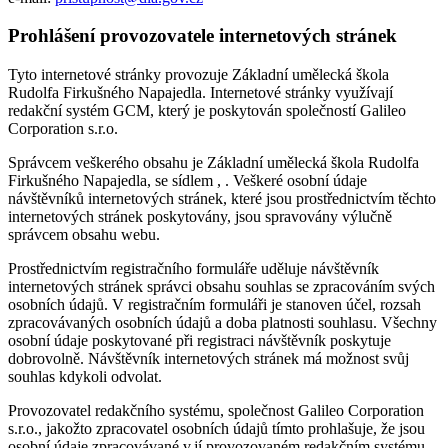
Prohlášení provozovatele internetových stránek
Tyto internetové stránky provozuje Základní umělecká škola
Rudolfa Firkušného Napajedla. Internetové stránky využívají
redakční systém GCM, který je poskytován společností Galileo
Corporation s.r.o.
Správcem veškerého obsahu je Základní umělecká škola Rudolfa
Firkušného Napajedla, se sídlem , . Veškeré osobní údaje
návštěvníků internetových stránek, které jsou prostřednictvím těchto
internetových stránek poskytovány, jsou spravovány výlučně
správcem obsahu webu.
Prostřednictvím registračního formuláře uděluje návštěvník
internetových stránek správci obsahu souhlas se zpracováním svých
osobních údajů. V registračním formuláři je stanoven účel, rozsah
zpracovávaných osobních údajů a doba platnosti souhlasu. Všechny
osobní údaje poskytované při registraci návštěvník poskytuje
dobrovolně. Návštěvník internetových stránek má možnost svůj
souhlas kdykoli odvolat.
Provozovatel redakčního systému, společnost Galileo Corporation
s.r.o., jakožto zpracovatel osobních údajů tímto prohlašuje, že jsou
osobní údaje zpracovávané v jí provozovaném redakčním systému