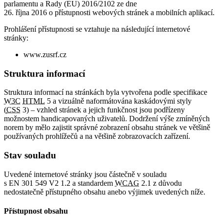
parlamentu a Rady (EU) 2016/2102 ze dne
26. října 2016 o přístupnosti webových stránek a mobilních aplikací.
Prohlášení přístupnosti se vztahuje na následující internetové
stránky:
www.zusrf.cz
Struktura informací
Struktura informací na stránkách byla vytvořena podle specifikace
W3C
HTML
5 a vizuálně naformátována kaskádovými styly
(
CSS
3) – vzhled stránek a jejich funkčnost jsou podřízeny
možnostem handicapovaných uživatelů. Dodržení výše zmíněných
norem by mělo zajistit správné zobrazení obsahu stránek ve většině
používaných prohlížečů a na většině zobrazovacích zařízení.
Stav souladu
Uvedené internetové stránky jsou částečně v souladu
s EN 301 549 V2 1.2 a standardem
WCAG
2.1 z důvodu
nedostatečně přístupného obsahu anebo výjimek uvedených níže.
Přístupnost obsahu