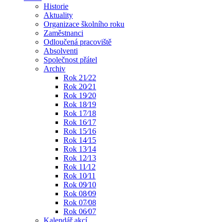
Historie
Aktuality
Organizace školního roku
Zaměstnanci
Odloučená pracoviště
Absolventi
Společnost přátel
Archiv
Rok 21⁄22
Rok 20⁄21
Rok 19⁄20
Rok 18⁄19
Rok 17⁄18
Rok 16⁄17
Rok 15⁄16
Rok 14⁄15
Rok 13⁄14
Rok 12⁄13
Rok 11⁄12
Rok 10⁄11
Rok 09⁄10
Rok 08⁄09
Rok 07⁄08
Rok 06⁄07
Kalendář akcí