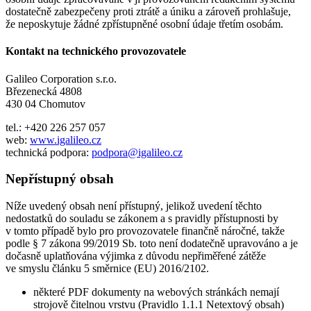
dostatečně zabezpečeny proti ztrátě a úniku a zároveň prohlašuje,
že neposkytuje žádné zpřístupněné osobní údaje třetím osobám.
Kontakt na technického provozovatele
Galileo Corporation s.r.o.
Březenecká 4808
430 04 Chomutov
tel.: +420 226 257 057
web:
www.igalileo.cz
technická podpora:
podpora@igalileo.cz
Nepřístupný obsah
Níže uvedený obsah není přístupný, jelikož uvedení těchto
nedostatků do souladu se zákonem a s pravidly přístupnosti by
v tomto případě bylo pro provozovatele finančně náročné, takže
podle § 7 zákona 99/2019 Sb. toto není dodatečně upravováno a je
dočasně uplatňována výjimka z důvodu nepřiměřené zátěže
ve smyslu článku 5 směrnice (EU) 2016/2102.
některé PDF dokumenty na webových stránkách nemají
strojově čitelnou vrstvu (Pravidlo 1.1.1 Netextový obsah)