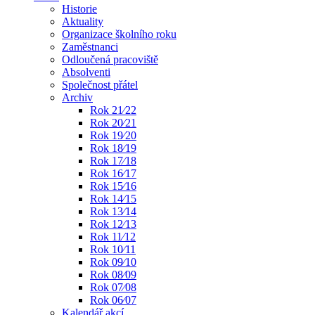
Historie
Aktuality
Organizace školního roku
Zaměstnanci
Odloučená pracoviště
Absolventi
Společnost přátel
Archiv
Rok 21⁄22
Rok 20⁄21
Rok 19⁄20
Rok 18⁄19
Rok 17⁄18
Rok 16⁄17
Rok 15⁄16
Rok 14⁄15
Rok 13⁄14
Rok 12⁄13
Rok 11⁄12
Rok 10⁄11
Rok 09⁄10
Rok 08⁄09
Rok 07⁄08
Rok 06⁄07
Kalendář akcí