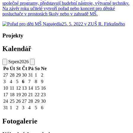
společné programy, představují hudební nástroje, výtvarné techniky.
Na závěr roku učitelé vytvoří pořad nebo koncert pro dětské
posluchače v prostorách školy nebo v zahradě MŠ.
Projekty
Kalendář
Srpen
2026
Po
Út
St
Čt
Pá
So
Ne
27
28
29
30
31
1
2
3
4
5
6
7
8
9
10
11
12
13
14
15
16
17
18
19
20
21
22
23
24
25
26
27
28
29
30
31
1
2
3
4
5
6
Fotogalerie