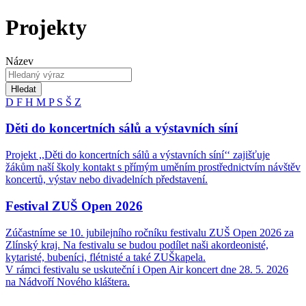
Projekty
Název
Hledat
D
F
H
M
P
S
Š
Z
Děti do koncertních sálů a výstavních síní
Projekt ,,Děti do koncertních sálů a výstavních síní‘‘ zajišťuje
žákům naší školy kontakt s přímým uměním prostřednictvím návštěv
koncertů, výstav nebo divadelních představení.
Festival ZUŠ Open 2026
Zúčastníme se 10. jubilejního ročníku festivalu ZUŠ Open 2026 za
Zlínský kraj. Na festivalu se budou podílet naši akordeonisté,
kytaristé, bubeníci, flétnisté a také ZUŠkapela.
V rámci festivalu se uskuteční i Open Air koncert dne 28. 5. 2026
na Nádvoří Nového kláštera.