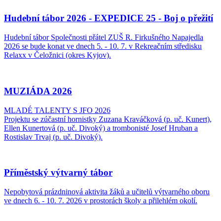
Hudební tábor 2026 - EXPEDICE 25 - Boj o přežití
Hudební tábor Společnosti přátel ZUŠ R. Firkušného Napajedla
2026 se bude konat ve dnech 5. - 10. 7. v Rekreačním středisku
Relaxx v Čeložnici (okres Kyjov).
MUZIÁDA 2026
MLADÉ TALENTY S JFO 2026
Projektu se zúčastní hornistky Zuzana Kraváčková (p. uč. Kunert),
Ellen Kunertová (p. uč. Divoký) a trombonisté Josef Hruban a
Rostislav Trvaj (p. uč. Divoký).
Příměstský výtvarný tábor
Nepobytová prázdninová aktivita žáků a učitelů výtvarného oboru
ve dnech 6. - 10. 7. 2026 v prostorách školy a přilehlém okolí.