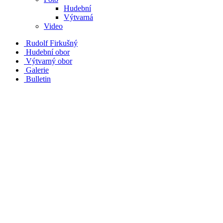
Hudební
Výtvarná
Video
Rudolf Firkušný
Hudební obor
Výtvarný obor
Galerie
Bulletin