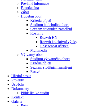
Povinné informace
E-podatelna
Zápis
Hudební obor
Kritéria přijetí
Studium hudebního oboru
Seznam studijních zaměření
Rozvrhy
Rozvrh HN
Rozvrh kolektivní výuky
Obsazenost učeben
Multimédia
Výtvarný obor
Studium výtvarného oboru
Kritéria přijetí
Seznam studijních zaměření
Rozvrh
Úřední deska
Projekty
Úspěchy
Dokumenty
Přihláška ke studiu
Kontakt
Galerie
Foto