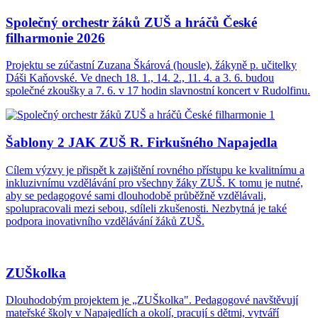
Společný orchestr žáků ZUŠ a hráčů České
filharmonie 2026
Projektu se zúčastní Zuzana Škárová (housle), žákyně p. učitelky
Dáši Kaňovské. Ve dnech 18. 1., 14. 2., 11. 4. a 3. 6. budou
společné zkoušky a 7. 6. v 17 hodin slavnostní koncert v Rudolfinu.
Šablony 2 JAK ZUŠ R. Firkušného Napajedla
Cílem výzvy je přispět k zajištění rovného přístupu ke kvalitnímu a
inkluzivnímu vzdělávání pro všechny žáky ZUŠ. K tomu je nutné,
aby se pedagogové sami dlouhodobě průběžně vzdělávali,
spolupracovali mezi sebou, sdíleli zkušenosti. Nezbytná je také
podpora inovativního vzdělávání žáků ZUŠ.
ZUŠkolka
Dlouhodobým projektem je „ZUŠkolka". Pedagogové navštěvují
mateřské školy v Napajedlích a okolí, pracují s dětmi, vytváří