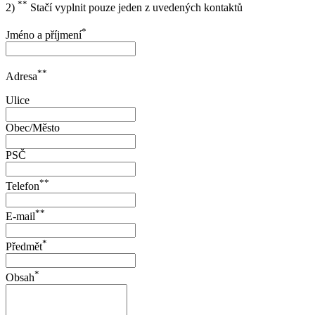
**
2)
Stačí vyplnit pouze jeden z uvedených kontaktů
*
Jméno a příjmení
**
Adresa
Ulice
Obec/Město
PSČ
**
Telefon
**
E-mail
*
Předmět
*
Obsah