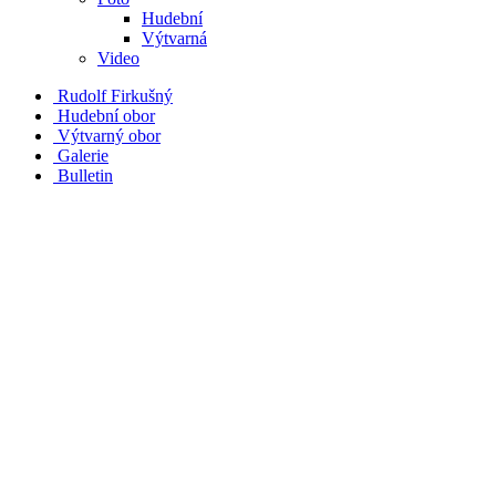
Hudební
Výtvarná
Video
Rudolf Firkušný
Hudební obor
Výtvarný obor
Galerie
Bulletin