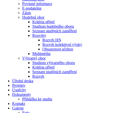
Povinné informace
E-podatelna
Zápis
Hudební obor
Kritéria přijetí
Studium hudebního oboru
Seznam studijních zaměření
Rozvrhy
Rozvrh HN
Rozvrh kolektivní výuky
Obsazenost učeben
Multimédia
Výtvarný obor
Studium výtvarného oboru
Kritéria přijetí
Seznam studijních zaměření
Rozvrh
Úřední deska
Projekty
Úspěchy
Dokumenty
Přihláška ke studiu
Kontakt
Galerie
Foto