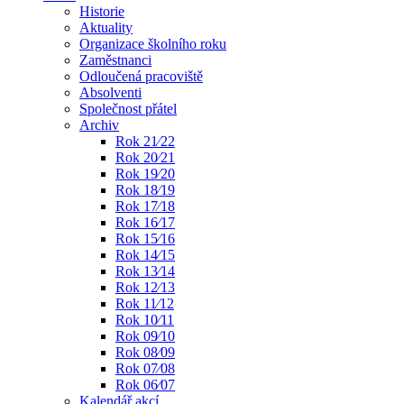
Historie
Aktuality
Organizace školního roku
Zaměstnanci
Odloučená pracoviště
Absolventi
Společnost přátel
Archiv
Rok 21⁄22
Rok 20⁄21
Rok 19⁄20
Rok 18⁄19
Rok 17⁄18
Rok 16⁄17
Rok 15⁄16
Rok 14⁄15
Rok 13⁄14
Rok 12⁄13
Rok 11⁄12
Rok 10⁄11
Rok 09⁄10
Rok 08⁄09
Rok 07⁄08
Rok 06⁄07
Kalendář akcí