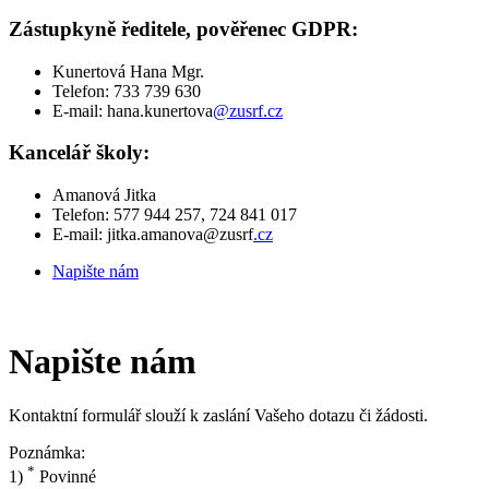
Zástupkyně ředitele, pověřenec GDPR:
Kunertová Hana Mgr.
Telefon: 733 739 630
E-mail: hana.kunertova
@zusrf.cz
Kancelář školy:
Amanová Jitka
Telefon: 577 944 257, 724 841 017
E-mail: jitka.amanova@zusrf
.cz
Napište nám
Napište nám
Kontaktní formulář slouží k zaslání Vašeho dotazu či žádosti.
Poznámka:
*
1)
Povinné