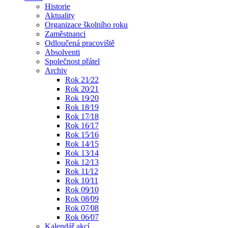
Historie
Aktuality
Organizace školního roku
Zaměstnanci
Odloučená pracoviště
Absolventi
Společnost přátel
Archiv
Rok 21⁄22
Rok 20⁄21
Rok 19⁄20
Rok 18⁄19
Rok 17⁄18
Rok 16⁄17
Rok 15⁄16
Rok 14⁄15
Rok 13⁄14
Rok 12⁄13
Rok 11⁄12
Rok 10⁄11
Rok 09⁄10
Rok 08⁄09
Rok 07⁄08
Rok 06⁄07
Kalendář akcí