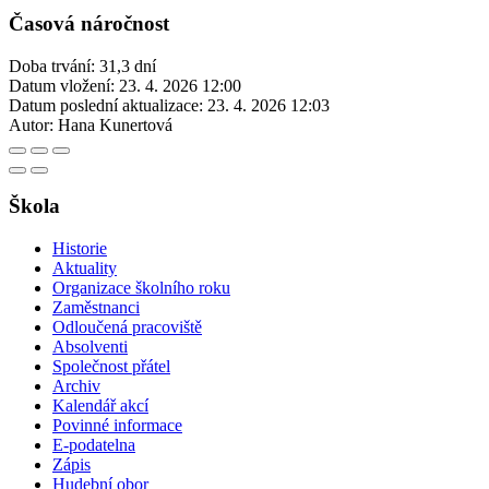
Časová náročnost
Doba trvání: 31,3 dní
Datum vložení:
23. 4. 2026 12:00
Datum poslední aktualizace:
23. 4. 2026 12:03
Autor:
Hana Kunertová
Škola
Historie
Aktuality
Organizace školního roku
Zaměstnanci
Odloučená pracoviště
Absolventi
Společnost přátel
Archiv
Kalendář akcí
Povinné informace
E-podatelna
Zápis
Hudební obor