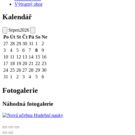
Výtvarný obor
Kalendář
Srpen
2026
Po
Út
St
Čt
Pá
So
Ne
27
28
29
30
31
1
2
3
4
5
6
7
8
9
10
11
12
13
14
15
16
17
18
19
20
21
22
23
24
25
26
27
28
29
30
31
1
2
3
4
5
6
Fotogalerie
Náhodná fotogalerie