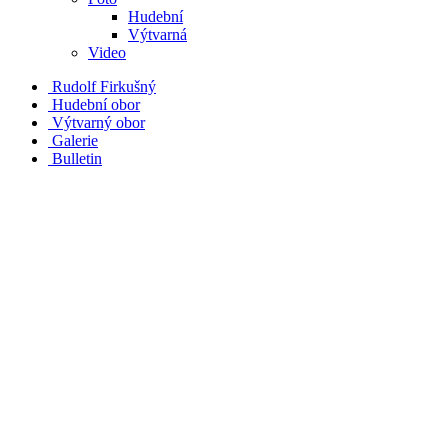
Hudební
Výtvarná
Video
Rudolf Firkušný
Hudební obor
Výtvarný obor
Galerie
Bulletin