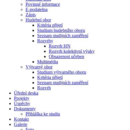
Povinné informace
E-podatelna
Zápis
Hudební obor
Kritéria přijetí
Studium hudebního oboru
Seznam studijních zaměření
Rozvrhy
Rozvrh HN
Rozvrh kolektivní výuky
Obsazenost učeben
Multimédia
Výtvarný obor
Studium výtvarného oboru
Kritéria přijetí
Seznam studijních zaměření
Rozvrh
Úřední deska
Projekty
Úspěchy
Dokumenty
Přihláška ke studiu
Kontakt
Galerie
Foto