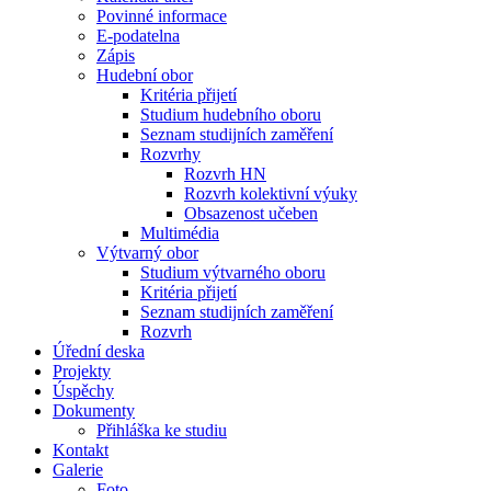
Povinné informace
E-podatelna
Zápis
Hudební obor
Kritéria přijetí
Studium hudebního oboru
Seznam studijních zaměření
Rozvrhy
Rozvrh HN
Rozvrh kolektivní výuky
Obsazenost učeben
Multimédia
Výtvarný obor
Studium výtvarného oboru
Kritéria přijetí
Seznam studijních zaměření
Rozvrh
Úřední deska
Projekty
Úspěchy
Dokumenty
Přihláška ke studiu
Kontakt
Galerie
Foto