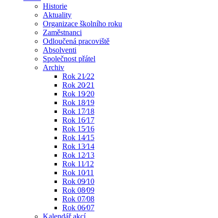
Historie
Aktuality
Organizace školního roku
Zaměstnanci
Odloučená pracoviště
Absolventi
Společnost přátel
Archiv
Rok 21⁄22
Rok 20⁄21
Rok 19⁄20
Rok 18⁄19
Rok 17⁄18
Rok 16⁄17
Rok 15⁄16
Rok 14⁄15
Rok 13⁄14
Rok 12⁄13
Rok 11⁄12
Rok 10⁄11
Rok 09⁄10
Rok 08⁄09
Rok 07⁄08
Rok 06⁄07
Kalendář akcí