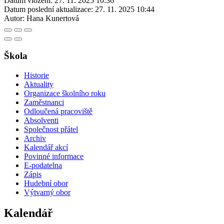
Datum vložení:
27. 11. 2025 10:36
Datum poslední aktualizace:
27. 11. 2025 10:44
Autor:
Hana Kunertová
Škola
Historie
Aktuality
Organizace školního roku
Zaměstnanci
Odloučená pracoviště
Absolventi
Společnost přátel
Archiv
Kalendář akcí
Povinné informace
E-podatelna
Zápis
Hudební obor
Výtvarný obor
Kalendář