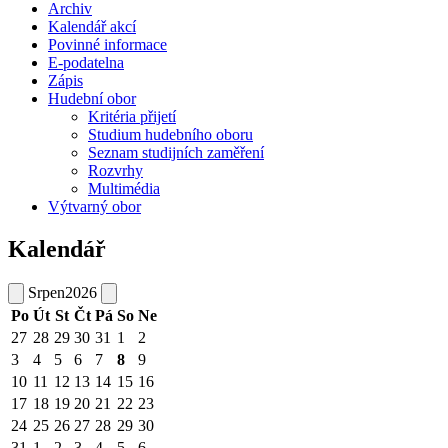
Archiv
Kalendář akcí
Povinné informace
E-podatelna
Zápis
Hudební obor
Kritéria přijetí
Studium hudebního oboru
Seznam studijních zaměření
Rozvrhy
Multimédia
Výtvarný obor
Kalendář
Srpen
2026
Po
Út
St
Čt
Pá
So
Ne
27
28
29
30
31
1
2
3
4
5
6
7
8
9
10
11
12
13
14
15
16
17
18
19
20
21
22
23
24
25
26
27
28
29
30
31
1
2
3
4
5
6