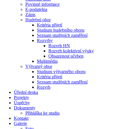
Povinné informace
E-podatelna
Zápis
Hudební obor
Kritéria přijetí
Studium hudebního oboru
Seznam studijních zaměření
Rozvrhy
Rozvrh HN
Rozvrh kolektivní výuky
Obsazenost učeben
Multimédia
Výtvarný obor
Studium výtvarného oboru
Kritéria přijetí
Seznam studijních zaměření
Rozvrh
Úřední deska
Projekty
Úspěchy
Dokumenty
Přihláška ke studiu
Kontakt
Galerie
Foto