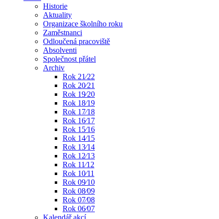
Historie
Aktuality
Organizace školního roku
Zaměstnanci
Odloučená pracoviště
Absolventi
Společnost přátel
Archiv
Rok 21⁄22
Rok 20⁄21
Rok 19⁄20
Rok 18⁄19
Rok 17⁄18
Rok 16⁄17
Rok 15⁄16
Rok 14⁄15
Rok 13⁄14
Rok 12⁄13
Rok 11⁄12
Rok 10⁄11
Rok 09⁄10
Rok 08⁄09
Rok 07⁄08
Rok 06⁄07
Kalendář akcí