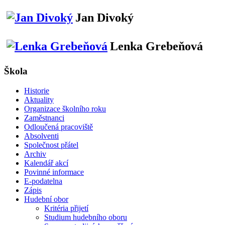
Jan Divoký
Lenka Grebeňová
Škola
Historie
Aktuality
Organizace školního roku
Zaměstnanci
Odloučená pracoviště
Absolventi
Společnost přátel
Archiv
Kalendář akcí
Povinné informace
E-podatelna
Zápis
Hudební obor
Kritéria přijetí
Studium hudebního oboru