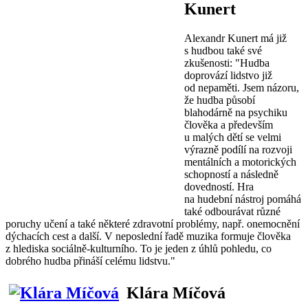
Kunert
Alexandr Kunert má již
s hudbou také své
zkušenosti: "Hudba
doprovází lidstvo již
od nepaměti. Jsem názoru,
že hudba působí
blahodárně na psychiku
člověka a především
u malých dětí se velmi
výrazně podílí na rozvoji
mentálních a motorických
schopností a následně
dovedností. Hra
na hudební nástroj pomáhá
také odbourávat různé
poruchy učení a také některé zdravotní problémy, např. onemocnění
dýchacích cest a další. V neposlední řadě muzika formuje člověka
z hlediska sociálně-kulturního. To je jeden z úhlů pohledu, co
dobrého hudba přináší celému lidstvu."
Klára Míčová