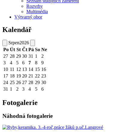
Seznam studijních zaměření
Rozvrhy
Multimédia
Výtvarný obor
Kalendář
Srpen
2026
Po
Út
St
Čt
Pá
So
Ne
27
28
29
30
31
1
2
3
4
5
6
7
8
9
10
11
12
13
14
15
16
17
18
19
20
21
22
23
24
25
26
27
28
29
30
31
1
2
3
4
5
6
Fotogalerie
Náhodná fotogalerie