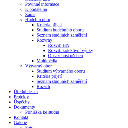
Povinné informace
E-podatelna
Zápis
Hudební obor
Kritéria přijetí
Studium hudebního oboru
Seznam studijních zaměření
Rozvrhy
Rozvrh HN
Rozvrh kolektivní výuky
Obsazenost učeben
Multimédia
Výtvarný obor
Studium výtvarného oboru
Kritéria přijetí
Seznam studijních zaměření
Rozvrh
Úřední deska
Projekty
Úspěchy
Dokumenty
Přihláška ke studiu
Kontakt
Galerie
Foto