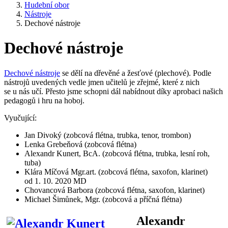
Hudební obor
Nástroje
Dechové nástroje
Dechové nástroje
Dechové nástroje
se dělí na dřevěné a žesťové (plechové). Podle
nástrojů uvedených vedle jmen učitelů je zřejmé, které z nich
se u nás učí. Přesto jsme schopni dál nabídnout díky aprobaci našich
pedagogů i hru na hoboj.
Vyučující:
Jan Divoký (zobcová flétna, trubka, tenor, trombon)
Lenka Grebeňová (zobcová flétna)
Alexandr Kunert, BcA. (zobcová flétna, trubka, lesní roh,
tuba)
Klára Míčová Mgr.art. (zobcová flétna, saxofon, klarinet)
od 1. 10. 2020 MD
Chovancová Barbora (zobcová flétna, saxofon, klarinet)
Michael Šimůnek, Mgr. (zobcová a příčná flétna)
Alexandr