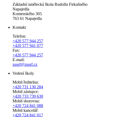
Základní umělecká škola Rudolfa Firkušného
Napajedla
Komenského 305
763 61 Napajedla
Kontakt
Telefon:
+420 577 944 257
+420 577 941 077
Fax:
+420 577 944 257
E-mail:
zusrf@zusrf.cz
Vedení školy
Mobil ředitelna:
+420
731 130 284
Mobil zástupce:
+420
733 739 630
Mobil sborovna:
+420 724 841 088
Mobil kancelář:
+420 724 841 017