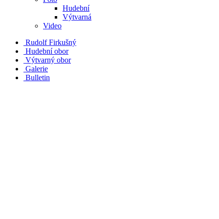
Hudební
Výtvarná
Video
Rudolf Firkušný
Hudební obor
Výtvarný obor
Galerie
Bulletin