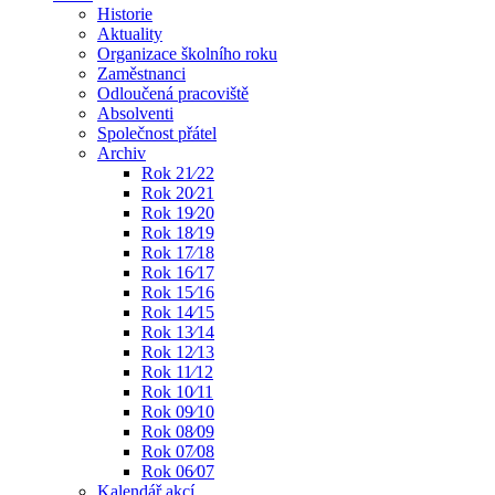
Historie
Aktuality
Organizace školního roku
Zaměstnanci
Odloučená pracoviště
Absolventi
Společnost přátel
Archiv
Rok 21⁄22
Rok 20⁄21
Rok 19⁄20
Rok 18⁄19
Rok 17⁄18
Rok 16⁄17
Rok 15⁄16
Rok 14⁄15
Rok 13⁄14
Rok 12⁄13
Rok 11⁄12
Rok 10⁄11
Rok 09⁄10
Rok 08⁄09
Rok 07⁄08
Rok 06⁄07
Kalendář akcí