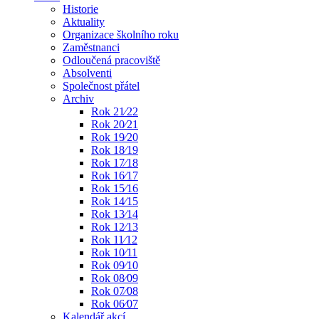
Historie
Aktuality
Organizace školního roku
Zaměstnanci
Odloučená pracoviště
Absolventi
Společnost přátel
Archiv
Rok 21⁄22
Rok 20⁄21
Rok 19⁄20
Rok 18⁄19
Rok 17⁄18
Rok 16⁄17
Rok 15⁄16
Rok 14⁄15
Rok 13⁄14
Rok 12⁄13
Rok 11⁄12
Rok 10⁄11
Rok 09⁄10
Rok 08⁄09
Rok 07⁄08
Rok 06⁄07
Kalendář akcí