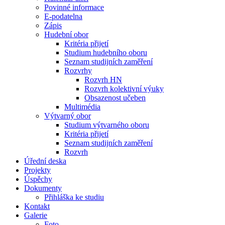
Povinné informace
E-podatelna
Zápis
Hudební obor
Kritéria přijetí
Studium hudebního oboru
Seznam studijních zaměření
Rozvrhy
Rozvrh HN
Rozvrh kolektivní výuky
Obsazenost učeben
Multimédia
Výtvarný obor
Studium výtvarného oboru
Kritéria přijetí
Seznam studijních zaměření
Rozvrh
Úřední deska
Projekty
Úspěchy
Dokumenty
Přihláška ke studiu
Kontakt
Galerie
Foto