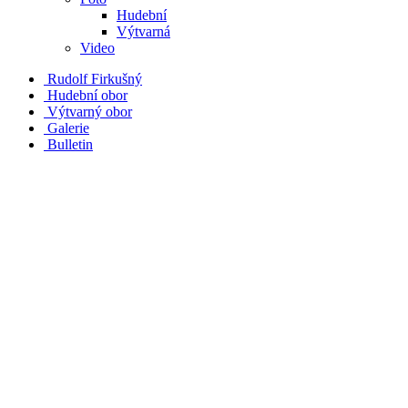
Hudební
Výtvarná
Video
Rudolf Firkušný
Hudební obor
Výtvarný obor
Galerie
Bulletin