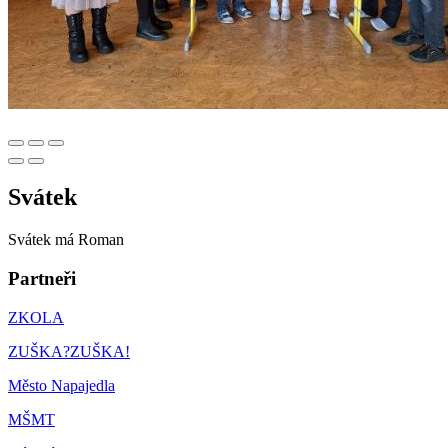
Svátek
Svátek má
Roman
Partneři
ZKOLA
ZUŠKA?ZUŠKA!
Město Napajedla
MŠMT