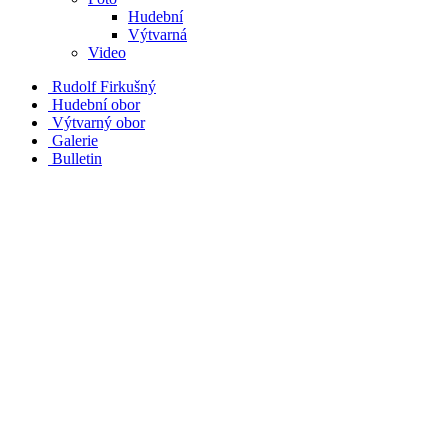
Hudební
Výtvarná
Video
Rudolf Firkušný
Hudební obor
Výtvarný obor
Galerie
Bulletin