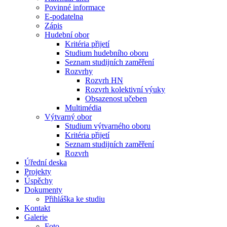
Povinné informace
E-podatelna
Zápis
Hudební obor
Kritéria přijetí
Studium hudebního oboru
Seznam studijních zaměření
Rozvrhy
Rozvrh HN
Rozvrh kolektivní výuky
Obsazenost učeben
Multimédia
Výtvarný obor
Studium výtvarného oboru
Kritéria přijetí
Seznam studijních zaměření
Rozvrh
Úřední deska
Projekty
Úspěchy
Dokumenty
Přihláška ke studiu
Kontakt
Galerie
Foto