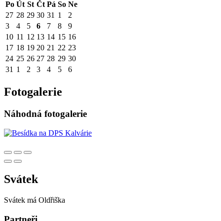
Po
Út
St
Čt
Pá
So
Ne
27
28
29
30
31
1
2
3
4
5
6
7
8
9
10
11
12
13
14
15
16
17
18
19
20
21
22
23
24
25
26
27
28
29
30
31
1
2
3
4
5
6
Fotogalerie
Náhodná fotogalerie
Svátek
Svátek má
Oldřiška
Partneři