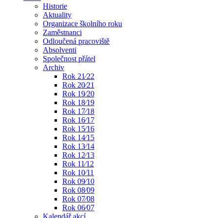
Historie
Aktuality
Organizace školního roku
Zaměstnanci
Odloučená pracoviště
Absolventi
Společnost přátel
Archiv
Rok 21⁄22
Rok 20⁄21
Rok 19⁄20
Rok 18⁄19
Rok 17⁄18
Rok 16⁄17
Rok 15⁄16
Rok 14⁄15
Rok 13⁄14
Rok 12⁄13
Rok 11⁄12
Rok 10⁄11
Rok 09⁄10
Rok 08⁄09
Rok 07⁄08
Rok 06⁄07
Kalendář akcí