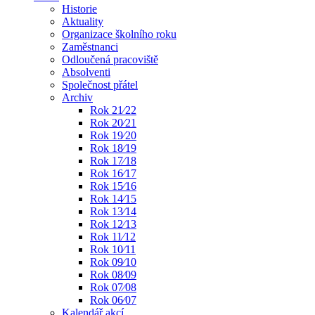
Historie
Aktuality
Organizace školního roku
Zaměstnanci
Odloučená pracoviště
Absolventi
Společnost přátel
Archiv
Rok 21⁄22
Rok 20⁄21
Rok 19⁄20
Rok 18⁄19
Rok 17⁄18
Rok 16⁄17
Rok 15⁄16
Rok 14⁄15
Rok 13⁄14
Rok 12⁄13
Rok 11⁄12
Rok 10⁄11
Rok 09⁄10
Rok 08⁄09
Rok 07⁄08
Rok 06⁄07
Kalendář akcí