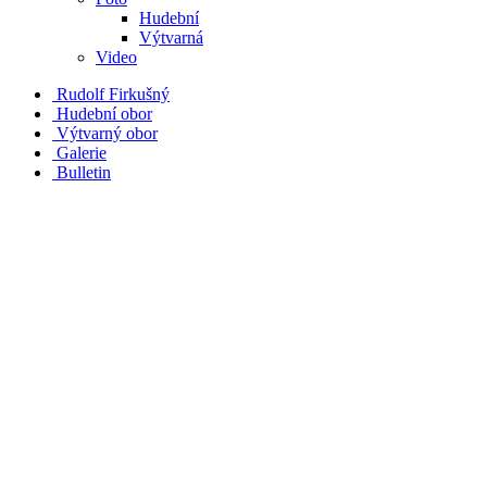
Hudební
Výtvarná
Video
Rudolf Firkušný
Hudební obor
Výtvarný obor
Galerie
Bulletin