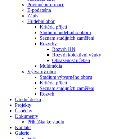
Povinné informace
E-podatelna
Zápis
Hudební obor
Kritéria přijetí
Studium hudebního oboru
Seznam studijních zaměření
Rozvrhy
Rozvrh HN
Rozvrh kolektivní výuky
Obsazenost učeben
Multimédia
Výtvarný obor
Studium výtvarného oboru
Kritéria přijetí
Seznam studijních zaměření
Rozvrh
Úřední deska
Projekty
Úspěchy
Dokumenty
Přihláška ke studiu
Kontakt
Galerie
Foto