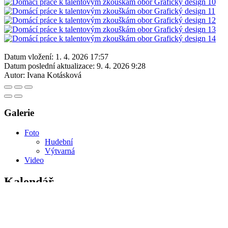
Datum vložení:
1. 4. 2026 17:57
Datum poslední aktualizace:
9. 4. 2026 9:28
Autor:
Ivana Kotásková
Galerie
Foto
Hudební
Výtvarná
Video
Kalendář
Srpen
2026
Po
Út
St
Čt
Pá
So
Ne
27
28
29
30
31
1
2