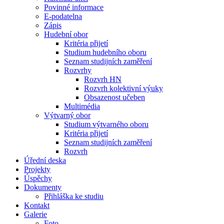
Povinné informace
E-podatelna
Zápis
Hudební obor
Kritéria přijetí
Studium hudebního oboru
Seznam studijních zaměření
Rozvrhy
Rozvrh HN
Rozvrh kolektivní výuky
Obsazenost učeben
Multimédia
Výtvarný obor
Studium výtvarného oboru
Kritéria přijetí
Seznam studijních zaměření
Rozvrh
Úřední deska
Projekty
Úspěchy
Dokumenty
Přihláška ke studiu
Kontakt
Galerie
Foto