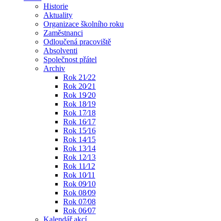
Historie
Aktuality
Organizace školního roku
Zaměstnanci
Odloučená pracoviště
Absolventi
Společnost přátel
Archiv
Rok 21⁄22
Rok 20⁄21
Rok 19⁄20
Rok 18⁄19
Rok 17⁄18
Rok 16⁄17
Rok 15⁄16
Rok 14⁄15
Rok 13⁄14
Rok 12⁄13
Rok 11⁄12
Rok 10⁄11
Rok 09⁄10
Rok 08⁄09
Rok 07⁄08
Rok 06⁄07
Kalendář akcí