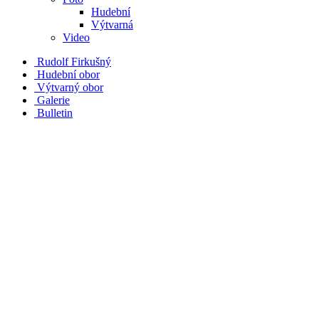
Hudební
Výtvarná
Video
Rudolf Firkušný
Hudební obor
Výtvarný obor
Galerie
Bulletin