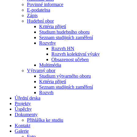
Povinné informace
E-podatelna
Zápis
Hudební obor
Kritéria přijetí
Studium hudebního oboru
Seznam studijních zaměření
Rozvrhy
Rozvrh HN
Rozvrh kolektivní výuky
Obsazenost učeben
Multimédia
Výtvarný obor
Studium výtvarného oboru
Kritéria přijetí
Seznam studijních zaměření
Rozvrh
Úřední deska
Projekty
Úspěchy
Dokumenty
Přihláška ke studiu
Kontakt
Galerie
Foto