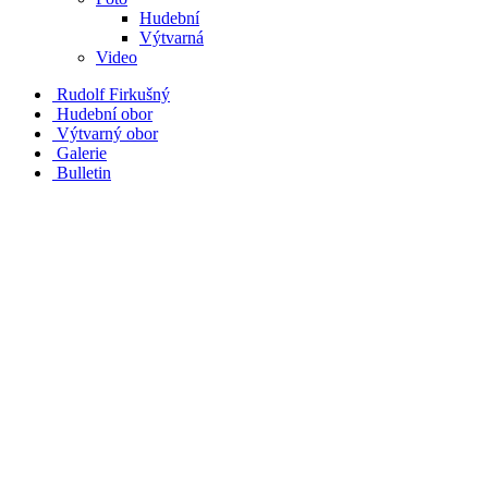
Hudební
Výtvarná
Video
Rudolf Firkušný
Hudební obor
Výtvarný obor
Galerie
Bulletin