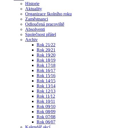
Historie
Aktuality
Organizace školního roku
Zaměstnanci
Odloučená pracoviště
Absolventi
Společnost přátel
Archiv
Rok 21⁄22
Rok 20⁄21
Rok 19⁄20
Rok 18⁄19
Rok 17⁄18
Rok 16⁄17
Rok 15⁄16
Rok 14⁄15
Rok 13⁄14
Rok 12⁄13
Rok 11⁄12
Rok 10⁄11
Rok 09⁄10
Rok 08⁄09
Rok 07⁄08
Rok 06⁄07
Kalendář akcí