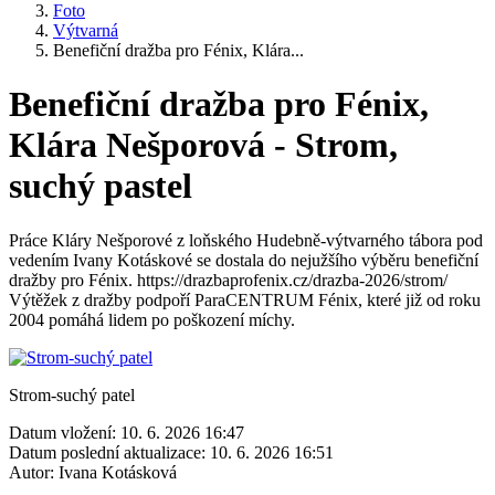
Foto
Výtvarná
Benefiční dražba pro Fénix, Klára...
Benefiční dražba pro Fénix,
Klára Nešporová - Strom,
suchý pastel
Práce Kláry Nešporové z loňského Hudebně‑výtvarného tábora pod
vedením Ivany Kotáskové se dostala do nejužšího výběru benefiční
dražby pro Fénix. https://drazbaprofenix.cz/drazba-2026/strom/
Výtěžek z dražby podpoří ParaCENTRUM Fénix, které již od roku
2004 pomáhá lidem po poškození míchy.
Strom-suchý patel
Datum vložení:
10. 6. 2026 16:47
Datum poslední aktualizace:
10. 6. 2026 16:51
Autor:
Ivana Kotásková