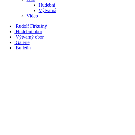
Hudební
Výtvarná
Video
Rudolf Firkušný
Hudební obor
Výtvarný obor
Galerie
Bulletin