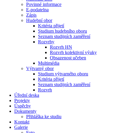
Povinné informace
E-podatelna
Zápis
Hudební obor
Kritéria přijetí
Studium hudebního oboru
Seznam studijních zaměření
Rozvrhy
Rozvrh HN
Rozvrh kolektivní výuky
Obsazenost učeben
Multimédia
Výtvarný obor
Studium výtvarného oboru
Kritéria přijetí
Seznam studijních zaměření
Rozvrh
Úřední deska
Projekty
Úspěchy
Dokumenty
Přihláška ke studiu
Kontakt
Galerie
Foto