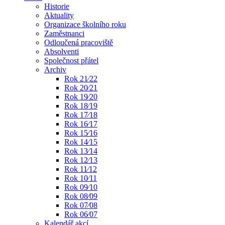
Historie
Aktuality
Organizace školního roku
Zaměstnanci
Odloučená pracoviště
Absolventi
Společnost přátel
Archiv
Rok 21⁄22
Rok 20⁄21
Rok 19⁄20
Rok 18⁄19
Rok 17⁄18
Rok 16⁄17
Rok 15⁄16
Rok 14⁄15
Rok 13⁄14
Rok 12⁄13
Rok 11⁄12
Rok 10⁄11
Rok 09⁄10
Rok 08⁄09
Rok 07⁄08
Rok 06⁄07
Kalendář akcí