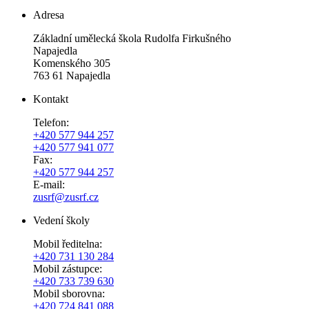
Adresa
Základní umělecká škola Rudolfa Firkušného
Napajedla
Komenského 305
763 61 Napajedla
Kontakt
Telefon:
+420 577 944 257
+420 577 941 077
Fax:
+420 577 944 257
E-mail:
zusrf@zusrf.cz
Vedení školy
Mobil ředitelna:
+420
731 130 284
Mobil zástupce:
+420
733 739 630
Mobil sborovna:
+420 724 841 088