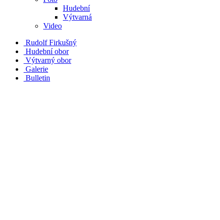
Hudební
Výtvarná
Video
Rudolf Firkušný
Hudební obor
Výtvarný obor
Galerie
Bulletin