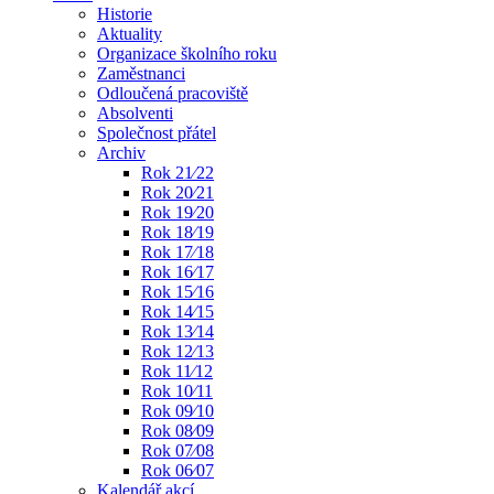
Historie
Aktuality
Organizace školního roku
Zaměstnanci
Odloučená pracoviště
Absolventi
Společnost přátel
Archiv
Rok 21⁄22
Rok 20⁄21
Rok 19⁄20
Rok 18⁄19
Rok 17⁄18
Rok 16⁄17
Rok 15⁄16
Rok 14⁄15
Rok 13⁄14
Rok 12⁄13
Rok 11⁄12
Rok 10⁄11
Rok 09⁄10
Rok 08⁄09
Rok 07⁄08
Rok 06⁄07
Kalendář akcí