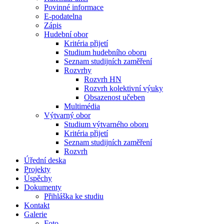
Povinné informace
E-podatelna
Zápis
Hudební obor
Kritéria přijetí
Studium hudebního oboru
Seznam studijních zaměření
Rozvrhy
Rozvrh HN
Rozvrh kolektivní výuky
Obsazenost učeben
Multimédia
Výtvarný obor
Studium výtvarného oboru
Kritéria přijetí
Seznam studijních zaměření
Rozvrh
Úřední deska
Projekty
Úspěchy
Dokumenty
Přihláška ke studiu
Kontakt
Galerie
Foto