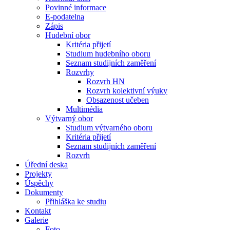
Povinné informace
E-podatelna
Zápis
Hudební obor
Kritéria přijetí
Studium hudebního oboru
Seznam studijních zaměření
Rozvrhy
Rozvrh HN
Rozvrh kolektivní výuky
Obsazenost učeben
Multimédia
Výtvarný obor
Studium výtvarného oboru
Kritéria přijetí
Seznam studijních zaměření
Rozvrh
Úřední deska
Projekty
Úspěchy
Dokumenty
Přihláška ke studiu
Kontakt
Galerie
Foto