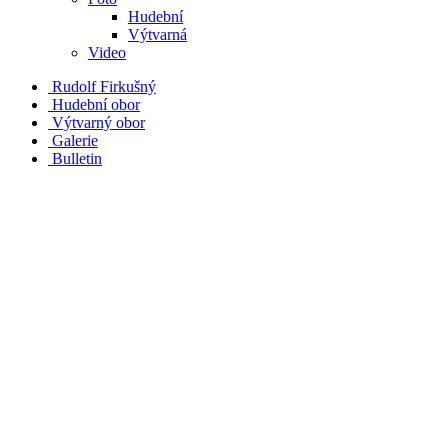
Hudební
Výtvarná
Video
Rudolf Firkušný
Hudební obor
Výtvarný obor
Galerie
Bulletin