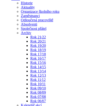
Historie
Aktuality
Organizace školního roku
Zaměstnanci
Odloučená pracoviště
Absolventi
Společnost přátel
Archiv
Rok 21⁄22
Rok 20⁄21
Rok 19⁄20
Rok 18⁄19
Rok 17⁄18
Rok 16⁄17
Rok 15⁄16
Rok 14⁄15
Rok 13⁄14
Rok 12⁄13
Rok 11⁄12
Rok 10⁄11
Rok 09⁄10
Rok 08⁄09
Rok 07⁄08
Rok 06⁄07
Kalendář akcí