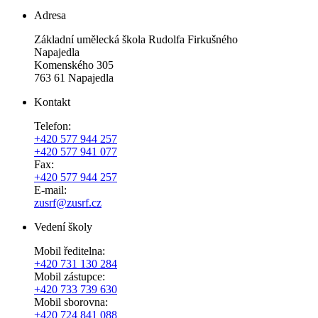
Adresa
Základní umělecká škola Rudolfa Firkušného
Napajedla
Komenského 305
763 61 Napajedla
Kontakt
Telefon:
+420 577 944 257
+420 577 941 077
Fax:
+420 577 944 257
E-mail:
zusrf@zusrf.cz
Vedení školy
Mobil ředitelna:
+420
731 130 284
Mobil zástupce:
+420
733 739 630
Mobil sborovna:
+420 724 841 088