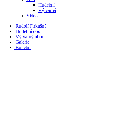
Hudební
Výtvarná
Video
Rudolf Firkušný
Hudební obor
Výtvarný obor
Galerie
Bulletin