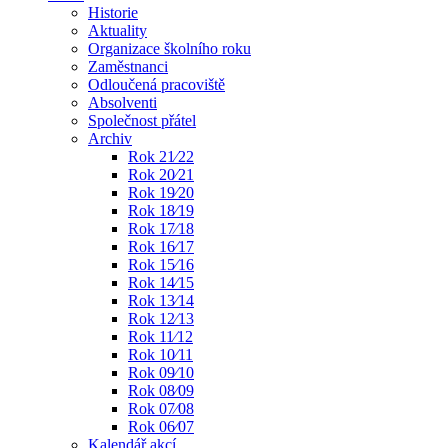
Historie
Aktuality
Organizace školního roku
Zaměstnanci
Odloučená pracoviště
Absolventi
Společnost přátel
Archiv
Rok 21⁄22
Rok 20⁄21
Rok 19⁄20
Rok 18⁄19
Rok 17⁄18
Rok 16⁄17
Rok 15⁄16
Rok 14⁄15
Rok 13⁄14
Rok 12⁄13
Rok 11⁄12
Rok 10⁄11
Rok 09⁄10
Rok 08⁄09
Rok 07⁄08
Rok 06⁄07
Kalendář akcí