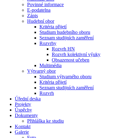
Povinné informace
E-podatelna
Zápis
Hudební obor
Kritéria přijetí
Studium hudebního oboru
Seznam studijních zaměření
Rozvrhy
Rozvrh HN
Rozvrh kolektivní výuky
Obsazenost učeben
Multimédia
Výtvarný obor
Studium výtvarného oboru
Kritéria přijetí
Seznam studijních zaměření
Rozvrh
Úřední deska
Projekty
Úspěchy
Dokumenty
Přihláška ke studiu
Kontakt
Galerie
Foto