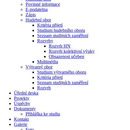
Povinné informace
E-podatelna
Zápis
Hudební obor
Kritéria přijetí
Studium hudebního oboru
Seznam studijních zaměření
Rozvrhy
Rozvrh HN
Rozvrh kolektivní výuky
Obsazenost učeben
Multimédia
Výtvarný obor
Studium výtvarného oboru
Kritéria přijetí
Seznam studijních zaměření
Rozvrh
Úřední deska
Projekty
Úspěchy
Dokumenty
Přihláška ke studiu
Kontakt
Galerie
Foto