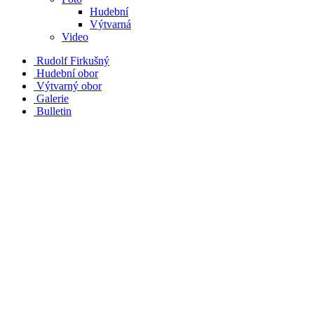
Hudební
Výtvarná
Video
Rudolf Firkušný
Hudební obor
Výtvarný obor
Galerie
Bulletin