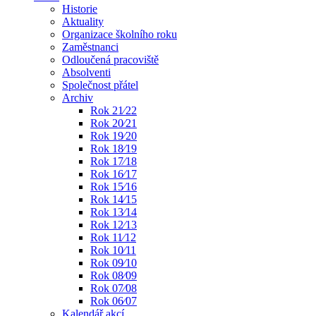
Historie
Aktuality
Organizace školního roku
Zaměstnanci
Odloučená pracoviště
Absolventi
Společnost přátel
Archiv
Rok 21⁄22
Rok 20⁄21
Rok 19⁄20
Rok 18⁄19
Rok 17⁄18
Rok 16⁄17
Rok 15⁄16
Rok 14⁄15
Rok 13⁄14
Rok 12⁄13
Rok 11⁄12
Rok 10⁄11
Rok 09⁄10
Rok 08⁄09
Rok 07⁄08
Rok 06⁄07
Kalendář akcí