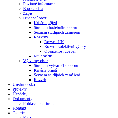
Povinné informace
E-podatelna
Zápis
Hudební obor
Kritéria přijetí
Studium hudebního oboru
Seznam studijních zaměření
Rozvrhy
Rozvrh HN
Rozvrh kolektivní výuky
Obsazenost učeben
Multimédia
Výtvarný obor
Studium výtvarného oboru
Kritéria přijetí
Seznam studijních zaměření
Rozvrh
Úřední deska
Projekty
Úspěchy
Dokumenty
Přihláška ke studiu
Kontakt
Galerie
Foto