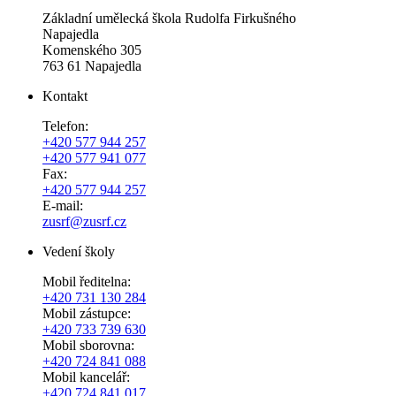
Základní umělecká škola Rudolfa Firkušného
Napajedla
Komenského 305
763 61 Napajedla
Kontakt
Telefon:
+420 577 944 257
+420 577 941 077
Fax:
+420 577 944 257
E-mail:
zusrf@zusrf.cz
Vedení školy
Mobil ředitelna:
+420
731 130 284
Mobil zástupce:
+420
733 739 630
Mobil sborovna:
+420 724 841 088
Mobil kancelář:
+420 724 841 017