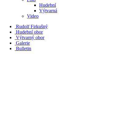
Hudební
Výtvarná
Video
Rudolf Firkušný
Hudební obor
Výtvarný obor
Galerie
Bulletin