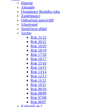
Historie
Aktuality
Organizace školního roku
Zaměstnanci
Odloučená pracoviště
Absolventi
Společnost přátel
Archiv
Rok 21⁄22
Rok 20⁄21
Rok 19⁄20
Rok 18⁄19
Rok 17⁄18
Rok 16⁄17
Rok 15⁄16
Rok 14⁄15
Rok 13⁄14
Rok 12⁄13
Rok 11⁄12
Rok 10⁄11
Rok 09⁄10
Rok 08⁄09
Rok 07⁄08
Rok 06⁄07
Kalendář akcí