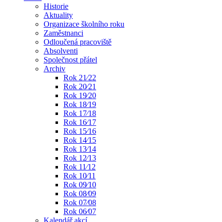
Historie
Aktuality
Organizace školního roku
Zaměstnanci
Odloučená pracoviště
Absolventi
Společnost přátel
Archiv
Rok 21⁄22
Rok 20⁄21
Rok 19⁄20
Rok 18⁄19
Rok 17⁄18
Rok 16⁄17
Rok 15⁄16
Rok 14⁄15
Rok 13⁄14
Rok 12⁄13
Rok 11⁄12
Rok 10⁄11
Rok 09⁄10
Rok 08⁄09
Rok 07⁄08
Rok 06⁄07
Kalendář akcí