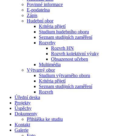
Povinné informace
E-podatelna
Zápis
Hudební obor
Kritéria přijetí
Studium hudebního oboru
Seznam studijních zaměření
Rozvrhy
Rozvrh HN
Rozvrh kolektivní výuky
Obsazenost učeben
Multimédia
Výtvarný obor
Studium výtvarného oboru
Kritéria přijetí
Seznam studijních zaměření
Rozvrh
Úřední deska
Projekty
Úspěchy
Dokumenty
Přihláška ke studiu
Kontakt
Galerie
Foto