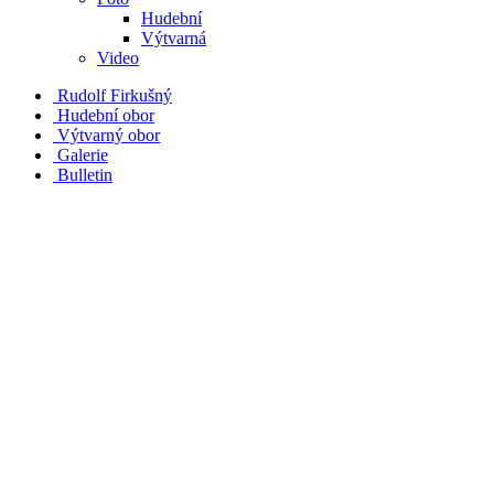
Hudební
Výtvarná
Video
Rudolf Firkušný
Hudební obor
Výtvarný obor
Galerie
Bulletin