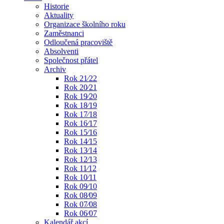
Historie
Aktuality
Organizace školního roku
Zaměstnanci
Odloučená pracoviště
Absolventi
Společnost přátel
Archiv
Rok 21⁄22
Rok 20⁄21
Rok 19⁄20
Rok 18⁄19
Rok 17⁄18
Rok 16⁄17
Rok 15⁄16
Rok 14⁄15
Rok 13⁄14
Rok 12⁄13
Rok 11⁄12
Rok 10⁄11
Rok 09⁄10
Rok 08⁄09
Rok 07⁄08
Rok 06⁄07
Kalendář akcí