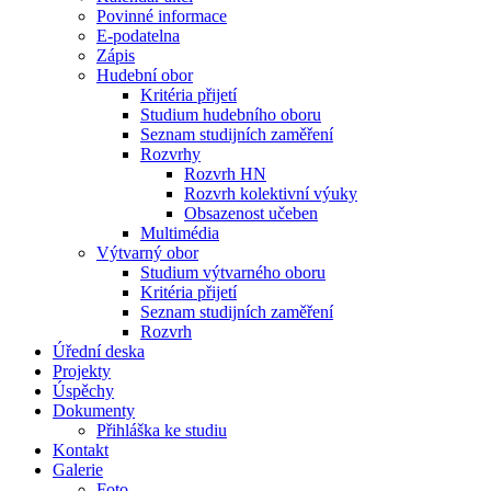
Povinné informace
E-podatelna
Zápis
Hudební obor
Kritéria přijetí
Studium hudebního oboru
Seznam studijních zaměření
Rozvrhy
Rozvrh HN
Rozvrh kolektivní výuky
Obsazenost učeben
Multimédia
Výtvarný obor
Studium výtvarného oboru
Kritéria přijetí
Seznam studijních zaměření
Rozvrh
Úřední deska
Projekty
Úspěchy
Dokumenty
Přihláška ke studiu
Kontakt
Galerie
Foto