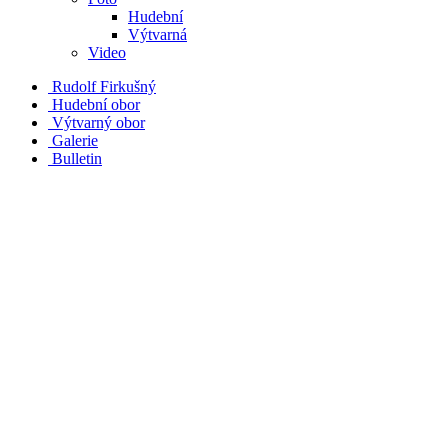
Hudební
Výtvarná
Video
Rudolf Firkušný
Hudební obor
Výtvarný obor
Galerie
Bulletin