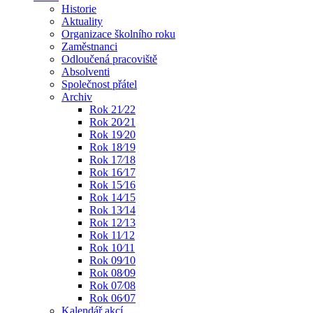
Historie
Aktuality
Organizace školního roku
Zaměstnanci
Odloučená pracoviště
Absolventi
Společnost přátel
Archiv
Rok 21⁄22
Rok 20⁄21
Rok 19⁄20
Rok 18⁄19
Rok 17⁄18
Rok 16⁄17
Rok 15⁄16
Rok 14⁄15
Rok 13⁄14
Rok 12⁄13
Rok 11⁄12
Rok 10⁄11
Rok 09⁄10
Rok 08⁄09
Rok 07⁄08
Rok 06⁄07
Kalendář akcí