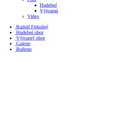
Hudební
Výtvarná
Video
Rudolf Firkušný
Hudební obor
Výtvarný obor
Galerie
Bulletin