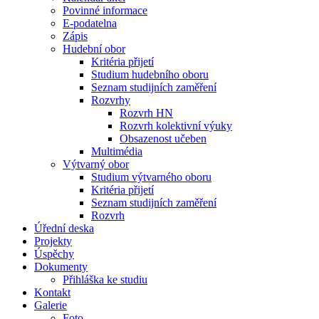
Povinné informace
E-podatelna
Zápis
Hudební obor
Kritéria přijetí
Studium hudebního oboru
Seznam studijních zaměření
Rozvrhy
Rozvrh HN
Rozvrh kolektivní výuky
Obsazenost učeben
Multimédia
Výtvarný obor
Studium výtvarného oboru
Kritéria přijetí
Seznam studijních zaměření
Rozvrh
Úřední deska
Projekty
Úspěchy
Dokumenty
Přihláška ke studiu
Kontakt
Galerie
Foto