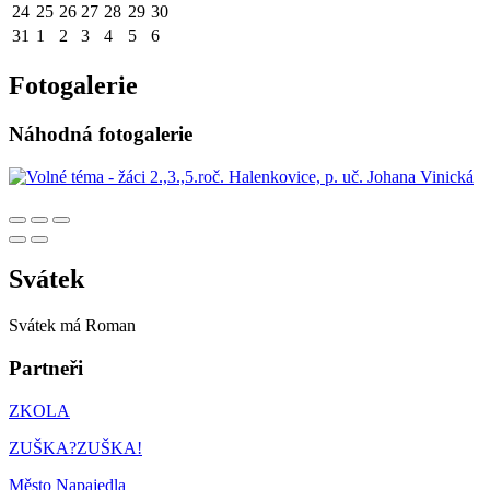
24
25
26
27
28
29
30
31
1
2
3
4
5
6
Fotogalerie
Náhodná fotogalerie
Svátek
Svátek má
Roman
Partneři
ZKOLA
ZUŠKA?ZUŠKA!
Město Napajedla