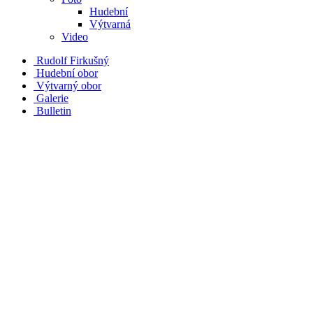
Hudební
Výtvarná
Video
Rudolf Firkušný
Hudební obor
Výtvarný obor
Galerie
Bulletin