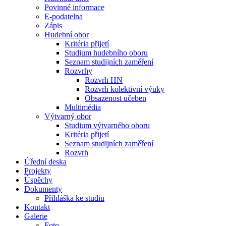
Povinné informace
E-podatelna
Zápis
Hudební obor
Kritéria přijetí
Studium hudebního oboru
Seznam studijních zaměření
Rozvrhy
Rozvrh HN
Rozvrh kolektivní výuky
Obsazenost učeben
Multimédia
Výtvarný obor
Studium výtvarného oboru
Kritéria přijetí
Seznam studijních zaměření
Rozvrh
Úřední deska
Projekty
Úspěchy
Dokumenty
Přihláška ke studiu
Kontakt
Galerie
Foto