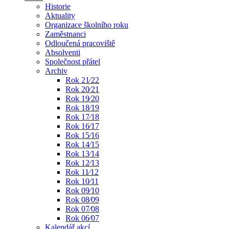
Historie
Aktuality
Organizace školního roku
Zaměstnanci
Odloučená pracoviště
Absolventi
Společnost přátel
Archiv
Rok 21⁄22
Rok 20⁄21
Rok 19⁄20
Rok 18⁄19
Rok 17⁄18
Rok 16⁄17
Rok 15⁄16
Rok 14⁄15
Rok 13⁄14
Rok 12⁄13
Rok 11⁄12
Rok 10⁄11
Rok 09⁄10
Rok 08⁄09
Rok 07⁄08
Rok 06⁄07
Kalendář akcí