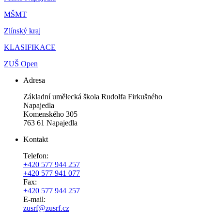
MŠMT
Zlínský kraj
KLASIFIKACE
ZUŠ Open
Adresa
Základní umělecká škola Rudolfa Firkušného
Napajedla
Komenského 305
763 61 Napajedla
Kontakt
Telefon:
+420 577 944 257
+420 577 941 077
Fax:
+420 577 944 257
E-mail:
zusrf@zusrf.cz