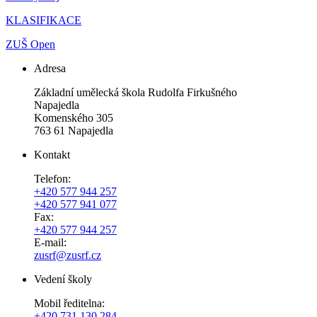
KLASIFIKACE
ZUŠ Open
Adresa
Základní umělecká škola Rudolfa Firkušného
Napajedla
Komenského 305
763 61 Napajedla
Kontakt
Telefon:
+420 577 944 257
+420 577 941 077
Fax:
+420 577 944 257
E-mail:
zusrf@zusrf.cz
Vedení školy
Mobil ředitelna:
+420
731 130 284