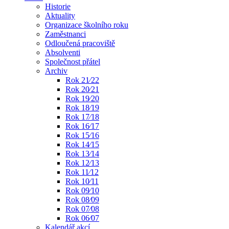
Historie
Aktuality
Organizace školního roku
Zaměstnanci
Odloučená pracoviště
Absolventi
Společnost přátel
Archiv
Rok 21⁄22
Rok 20⁄21
Rok 19⁄20
Rok 18⁄19
Rok 17⁄18
Rok 16⁄17
Rok 15⁄16
Rok 14⁄15
Rok 13⁄14
Rok 12⁄13
Rok 11⁄12
Rok 10⁄11
Rok 09⁄10
Rok 08⁄09
Rok 07⁄08
Rok 06⁄07
Kalendář akcí