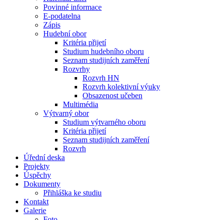
Povinné informace
E-podatelna
Zápis
Hudební obor
Kritéria přijetí
Studium hudebního oboru
Seznam studijních zaměření
Rozvrhy
Rozvrh HN
Rozvrh kolektivní výuky
Obsazenost učeben
Multimédia
Výtvarný obor
Studium výtvarného oboru
Kritéria přijetí
Seznam studijních zaměření
Rozvrh
Úřední deska
Projekty
Úspěchy
Dokumenty
Přihláška ke studiu
Kontakt
Galerie
Foto