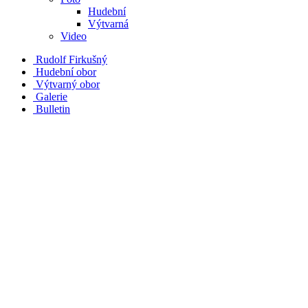
Hudební
Výtvarná
Video
Rudolf Firkušný
Hudební obor
Výtvarný obor
Galerie
Bulletin