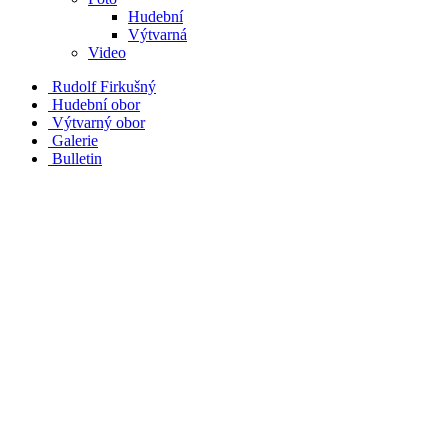
Hudební
Výtvarná
Video
Rudolf Firkušný
Hudební obor
Výtvarný obor
Galerie
Bulletin