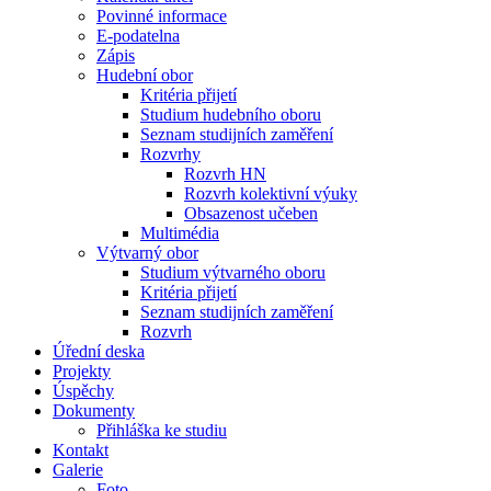
Povinné informace
E-podatelna
Zápis
Hudební obor
Kritéria přijetí
Studium hudebního oboru
Seznam studijních zaměření
Rozvrhy
Rozvrh HN
Rozvrh kolektivní výuky
Obsazenost učeben
Multimédia
Výtvarný obor
Studium výtvarného oboru
Kritéria přijetí
Seznam studijních zaměření
Rozvrh
Úřední deska
Projekty
Úspěchy
Dokumenty
Přihláška ke studiu
Kontakt
Galerie
Foto