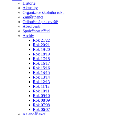
Historie
Aktuality
Organizace školního roku
Zaměstnanci
Odloučená pracoviště
Absolventi
Společnost přátel
Archiv
Rok 21⁄22
Rok 20⁄21
Rok 19⁄20
Rok 18⁄19
Rok 17⁄18
Rok 16⁄17
Rok 15⁄16
Rok 14⁄15
Rok 13⁄14
Rok 12⁄13
Rok 11⁄12
Rok 10⁄11
Rok 09⁄10
Rok 08⁄09
Rok 07⁄08
Rok 06⁄07
Kalendář akcí