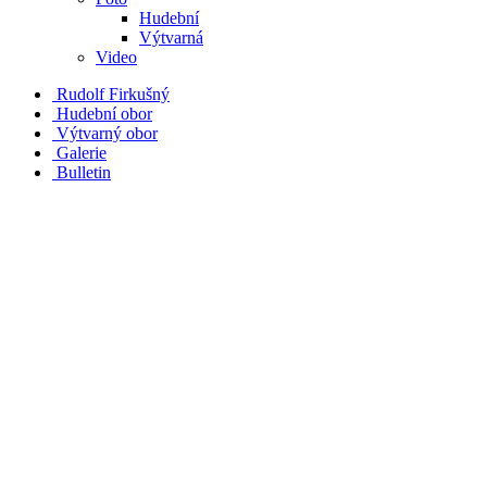
Hudební
Výtvarná
Video
Rudolf Firkušný
Hudební obor
Výtvarný obor
Galerie
Bulletin