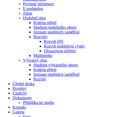
Povinné informace
E-podatelna
Zápis
Hudební obor
Kritéria přijetí
Studium hudebního oboru
Seznam studijních zaměření
Rozvrhy
Rozvrh HN
Rozvrh kolektivní výuky
Obsazenost učeben
Multimédia
Výtvarný obor
Studium výtvarného oboru
Kritéria přijetí
Seznam studijních zaměření
Rozvrh
Úřední deska
Projekty
Úspěchy
Dokumenty
Přihláška ke studiu
Kontakt
Galerie
Foto