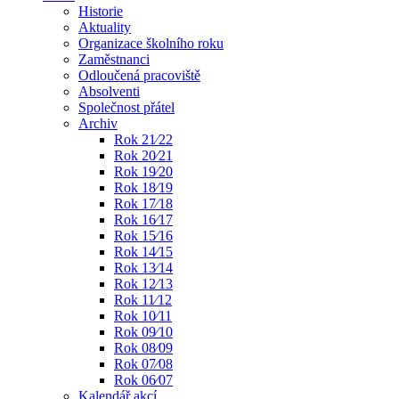
Historie
Aktuality
Organizace školního roku
Zaměstnanci
Odloučená pracoviště
Absolventi
Společnost přátel
Archiv
Rok 21⁄22
Rok 20⁄21
Rok 19⁄20
Rok 18⁄19
Rok 17⁄18
Rok 16⁄17
Rok 15⁄16
Rok 14⁄15
Rok 13⁄14
Rok 12⁄13
Rok 11⁄12
Rok 10⁄11
Rok 09⁄10
Rok 08⁄09
Rok 07⁄08
Rok 06⁄07
Kalendář akcí