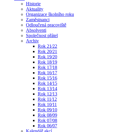
Historie
Aktuality
Organizace školního roku
Zaměstnanci
Odloučená pracoviště
Absolventi
Společnost přátel
Archiv
Rok 21⁄22
Rok 20⁄21
Rok 19⁄20
Rok 18⁄19
Rok 17⁄18
Rok 16⁄17
Rok 15⁄16
Rok 14⁄15
Rok 13⁄14
Rok 12⁄13
Rok 11⁄12
Rok 10⁄11
Rok 09⁄10
Rok 08⁄09
Rok 07⁄08
Rok 06⁄07
Kalendář akcí