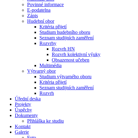
Povinné informace
E-podatelna
Zápis
Hudební obor
Kritéria přijetí
Studium hudebního oboru
Seznam studijních zaměření
Rozvrhy
Rozvrh HN
Rozvrh kolektivní výuky
Obsazenost učeben
Multimédia
Výtvarný obor
Studium výtvarného oboru
Kritéria přijetí
Seznam studijních zaměření
Rozvrh
Úřední deska
Projekty
Úspěchy
Dokumenty
Přihláška ke studiu
Kontakt
Galerie
Foto