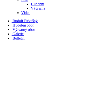
Hudební
Výtvarná
Video
Rudolf Firkušný
Hudební obor
Výtvarný obor
Galerie
Bulletin