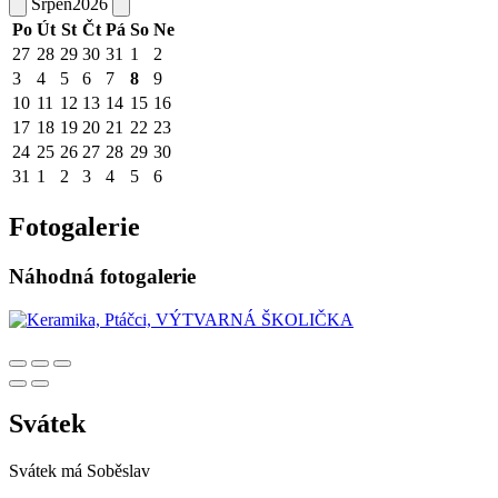
Srpen
2026
Po
Út
St
Čt
Pá
So
Ne
27
28
29
30
31
1
2
3
4
5
6
7
8
9
10
11
12
13
14
15
16
17
18
19
20
21
22
23
24
25
26
27
28
29
30
31
1
2
3
4
5
6
Fotogalerie
Náhodná fotogalerie
Svátek
Svátek má
Soběslav