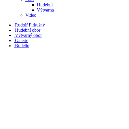
Hudební
Výtvarná
Video
Rudolf Firkušný
Hudební obor
Výtvarný obor
Galerie
Bulletin