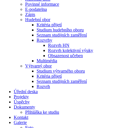
Povinné informace
E-podatelna
Zápis
Hudební obor
Kritéria přijetí
Studium hudebního oboru
Seznam studijních zaměření
Rozvrhy
Rozvrh HN
Rozvrh kolektivní výuky
Obsazenost učeben
Multimédia
Výtvarný obor
Studium výtvarného oboru
Kritéria přijetí
Seznam studijních zaměření
Rozvrh
Úřední deska
Projekty
Úspěchy
Dokumenty
Přihláška ke studiu
Kontakt
Galerie
Foto