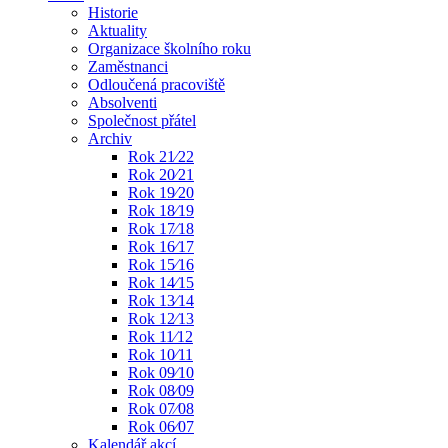
Historie
Aktuality
Organizace školního roku
Zaměstnanci
Odloučená pracoviště
Absolventi
Společnost přátel
Archiv
Rok 21⁄22
Rok 20⁄21
Rok 19⁄20
Rok 18⁄19
Rok 17⁄18
Rok 16⁄17
Rok 15⁄16
Rok 14⁄15
Rok 13⁄14
Rok 12⁄13
Rok 11⁄12
Rok 10⁄11
Rok 09⁄10
Rok 08⁄09
Rok 07⁄08
Rok 06⁄07
Kalendář akcí