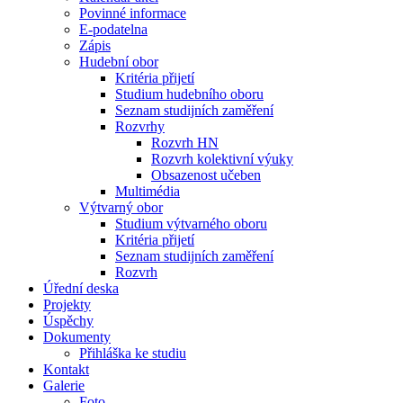
Povinné informace
E-podatelna
Zápis
Hudební obor
Kritéria přijetí
Studium hudebního oboru
Seznam studijních zaměření
Rozvrhy
Rozvrh HN
Rozvrh kolektivní výuky
Obsazenost učeben
Multimédia
Výtvarný obor
Studium výtvarného oboru
Kritéria přijetí
Seznam studijních zaměření
Rozvrh
Úřední deska
Projekty
Úspěchy
Dokumenty
Přihláška ke studiu
Kontakt
Galerie
Foto