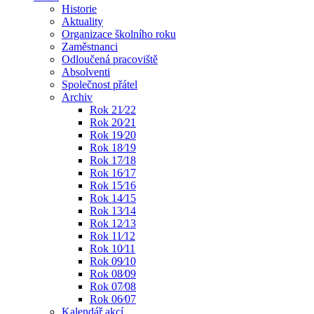
Historie
Aktuality
Organizace školního roku
Zaměstnanci
Odloučená pracoviště
Absolventi
Společnost přátel
Archiv
Rok 21⁄22
Rok 20⁄21
Rok 19⁄20
Rok 18⁄19
Rok 17⁄18
Rok 16⁄17
Rok 15⁄16
Rok 14⁄15
Rok 13⁄14
Rok 12⁄13
Rok 11⁄12
Rok 10⁄11
Rok 09⁄10
Rok 08⁄09
Rok 07⁄08
Rok 06⁄07
Kalendář akcí