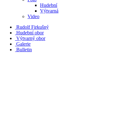
Hudební
Výtvarná
Video
Rudolf Firkušný
Hudební obor
Výtvarný obor
Galerie
Bulletin