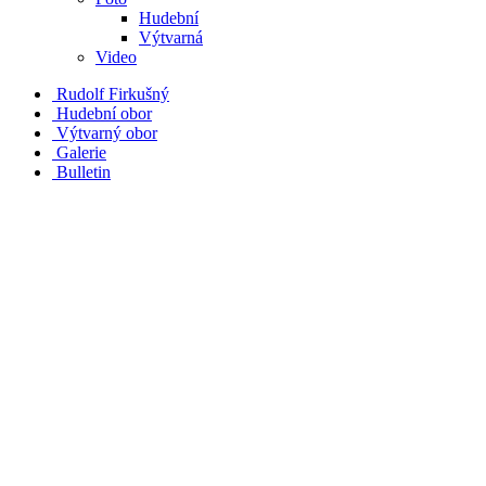
Hudební
Výtvarná
Video
Rudolf Firkušný
Hudební obor
Výtvarný obor
Galerie
Bulletin