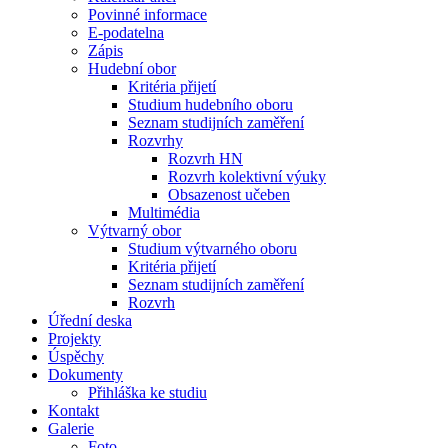
Povinné informace
E-podatelna
Zápis
Hudební obor
Kritéria přijetí
Studium hudebního oboru
Seznam studijních zaměření
Rozvrhy
Rozvrh HN
Rozvrh kolektivní výuky
Obsazenost učeben
Multimédia
Výtvarný obor
Studium výtvarného oboru
Kritéria přijetí
Seznam studijních zaměření
Rozvrh
Úřední deska
Projekty
Úspěchy
Dokumenty
Přihláška ke studiu
Kontakt
Galerie
Foto