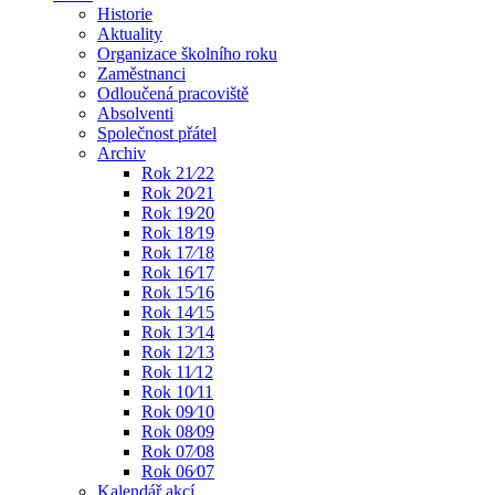
Historie
Aktuality
Organizace školního roku
Zaměstnanci
Odloučená pracoviště
Absolventi
Společnost přátel
Archiv
Rok 21⁄22
Rok 20⁄21
Rok 19⁄20
Rok 18⁄19
Rok 17⁄18
Rok 16⁄17
Rok 15⁄16
Rok 14⁄15
Rok 13⁄14
Rok 12⁄13
Rok 11⁄12
Rok 10⁄11
Rok 09⁄10
Rok 08⁄09
Rok 07⁄08
Rok 06⁄07
Kalendář akcí