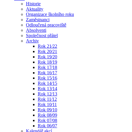
Historie
Aktuality
Organizace školního roku
Zaměstnanci
Odloučená pracoviště
Absolventi
Společnost přátel
Archiv
Rok 21⁄22
Rok 20⁄21
Rok 19⁄20
Rok 18⁄19
Rok 17⁄18
Rok 16⁄17
Rok 15⁄16
Rok 14⁄15
Rok 13⁄14
Rok 12⁄13
Rok 11⁄12
Rok 10⁄11
Rok 09⁄10
Rok 08⁄09
Rok 07⁄08
Rok 06⁄07
Kalendář akcí