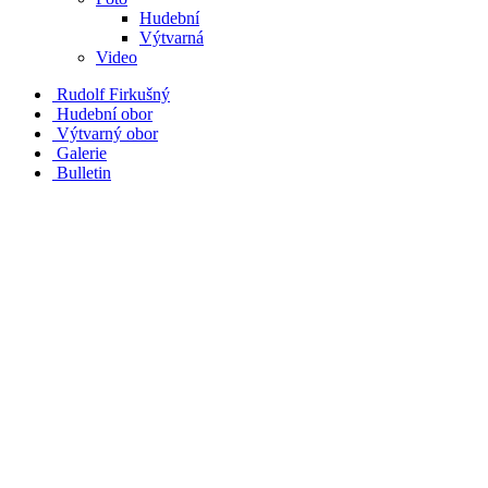
Hudební
Výtvarná
Video
Rudolf Firkušný
Hudební obor
Výtvarný obor
Galerie
Bulletin