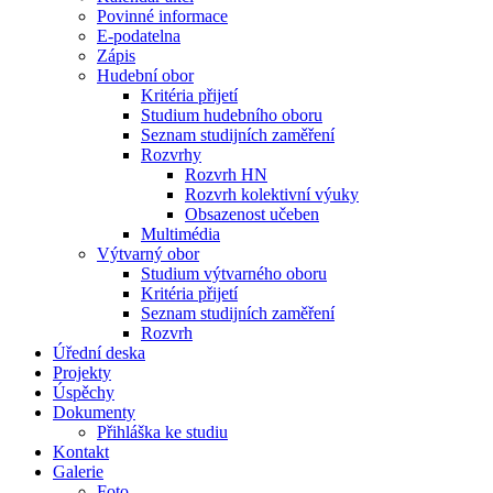
Povinné informace
E-podatelna
Zápis
Hudební obor
Kritéria přijetí
Studium hudebního oboru
Seznam studijních zaměření
Rozvrhy
Rozvrh HN
Rozvrh kolektivní výuky
Obsazenost učeben
Multimédia
Výtvarný obor
Studium výtvarného oboru
Kritéria přijetí
Seznam studijních zaměření
Rozvrh
Úřední deska
Projekty
Úspěchy
Dokumenty
Přihláška ke studiu
Kontakt
Galerie
Foto