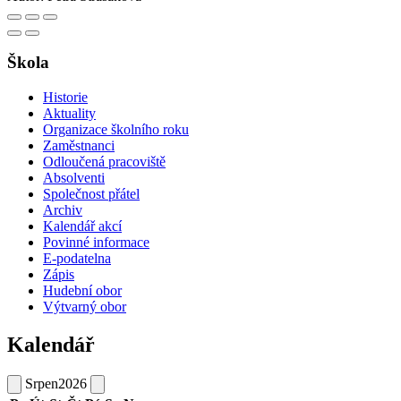
Škola
Historie
Aktuality
Organizace školního roku
Zaměstnanci
Odloučená pracoviště
Absolventi
Společnost přátel
Archiv
Kalendář akcí
Povinné informace
E-podatelna
Zápis
Hudební obor
Výtvarný obor
Kalendář
Srpen
2026