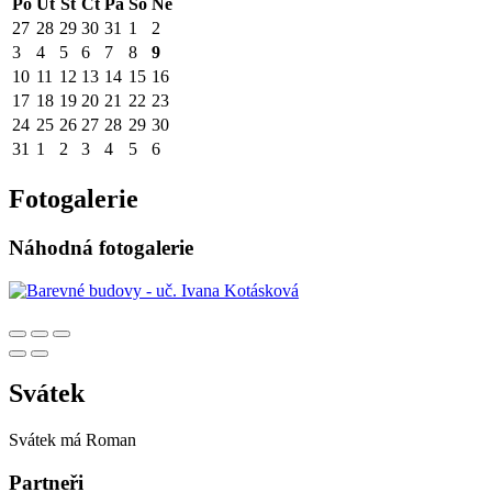
Po
Út
St
Čt
Pá
So
Ne
27
28
29
30
31
1
2
3
4
5
6
7
8
9
10
11
12
13
14
15
16
17
18
19
20
21
22
23
24
25
26
27
28
29
30
31
1
2
3
4
5
6
Fotogalerie
Náhodná fotogalerie
Svátek
Svátek má
Roman
Partneři