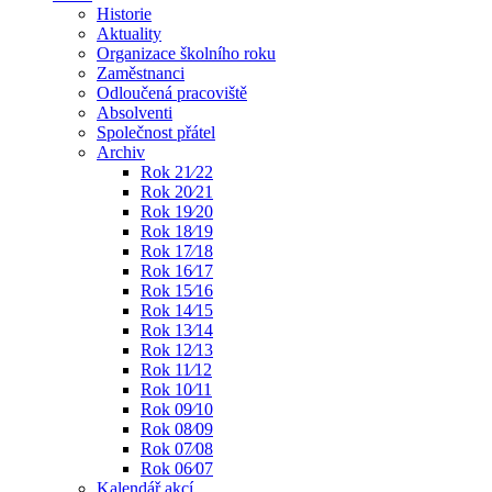
Historie
Aktuality
Organizace školního roku
Zaměstnanci
Odloučená pracoviště
Absolventi
Společnost přátel
Archiv
Rok 21⁄22
Rok 20⁄21
Rok 19⁄20
Rok 18⁄19
Rok 17⁄18
Rok 16⁄17
Rok 15⁄16
Rok 14⁄15
Rok 13⁄14
Rok 12⁄13
Rok 11⁄12
Rok 10⁄11
Rok 09⁄10
Rok 08⁄09
Rok 07⁄08
Rok 06⁄07
Kalendář akcí