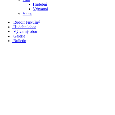
Hudební
Výtvarná
Video
Rudolf Firkušný
Hudební obor
Výtvarný obor
Galerie
Bulletin