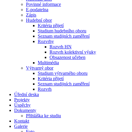
Povinné informace
E-podatelna
Zápis
Hudební obor
Kritéria přijetí
Studium hudebního oboru
Seznam studijních zaměření
Rozvrhy
Rozvrh HN
Rozvrh kolektivní výuky
Obsazenost učeben
Multimédia
Výtvarný obor
Studium výtvarného oboru
Kritéria přijetí
Seznam studijních zaměření
Rozvrh
Úřední deska
Projekty
Úspěchy
Dokumenty
Přihláška ke studiu
Kontakt
Galerie
Foto