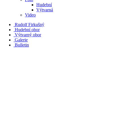
Hudební
Výtvarná
Video
Rudolf Firkušný
Hudební obor
Výtvarný obor
Galerie
Bulletin