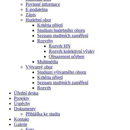
Povinné informace
E-podatelna
Zápis
Hudební obor
Kritéria přijetí
Studium hudebního oboru
Seznam studijních zaměření
Rozvrhy
Rozvrh HN
Rozvrh kolektivní výuky
Obsazenost učeben
Multimédia
Výtvarný obor
Studium výtvarného oboru
Kritéria přijetí
Seznam studijních zaměření
Rozvrh
Úřední deska
Projekty
Úspěchy
Dokumenty
Přihláška ke studiu
Kontakt
Galerie
Foto