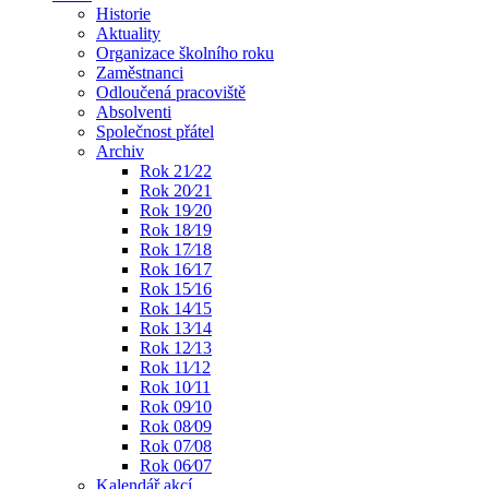
Historie
Aktuality
Organizace školního roku
Zaměstnanci
Odloučená pracoviště
Absolventi
Společnost přátel
Archiv
Rok 21⁄22
Rok 20⁄21
Rok 19⁄20
Rok 18⁄19
Rok 17⁄18
Rok 16⁄17
Rok 15⁄16
Rok 14⁄15
Rok 13⁄14
Rok 12⁄13
Rok 11⁄12
Rok 10⁄11
Rok 09⁄10
Rok 08⁄09
Rok 07⁄08
Rok 06⁄07
Kalendář akcí