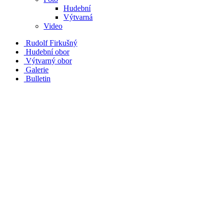
Hudební
Výtvarná
Video
Rudolf Firkušný
Hudební obor
Výtvarný obor
Galerie
Bulletin