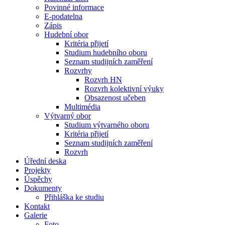
Povinné informace
E-podatelna
Zápis
Hudební obor
Kritéria přijetí
Studium hudebního oboru
Seznam studijních zaměření
Rozvrhy
Rozvrh HN
Rozvrh kolektivní výuky
Obsazenost učeben
Multimédia
Výtvarný obor
Studium výtvarného oboru
Kritéria přijetí
Seznam studijních zaměření
Rozvrh
Úřední deska
Projekty
Úspěchy
Dokumenty
Přihláška ke studiu
Kontakt
Galerie
Foto