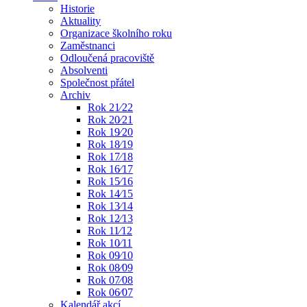
Historie
Aktuality
Organizace školního roku
Zaměstnanci
Odloučená pracoviště
Absolventi
Společnost přátel
Archiv
Rok 21⁄22
Rok 20⁄21
Rok 19⁄20
Rok 18⁄19
Rok 17⁄18
Rok 16⁄17
Rok 15⁄16
Rok 14⁄15
Rok 13⁄14
Rok 12⁄13
Rok 11⁄12
Rok 10⁄11
Rok 09⁄10
Rok 08⁄09
Rok 07⁄08
Rok 06⁄07
Kalendář akcí