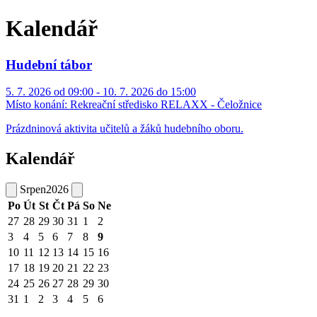
Kalendář
Hudební tábor
5. 7. 2026 od 09:00 - 10. 7. 2026 do 15:00
Místo konání:
Rekreační středisko RELAXX - Čeložnice
Prázdninová aktivita učitelů a žáků hudebního oboru.
Kalendář
Srpen
2026
Po
Út
St
Čt
Pá
So
Ne
27
28
29
30
31
1
2
3
4
5
6
7
8
9
10
11
12
13
14
15
16
17
18
19
20
21
22
23
24
25
26
27
28
29
30
31
1
2
3
4
5
6