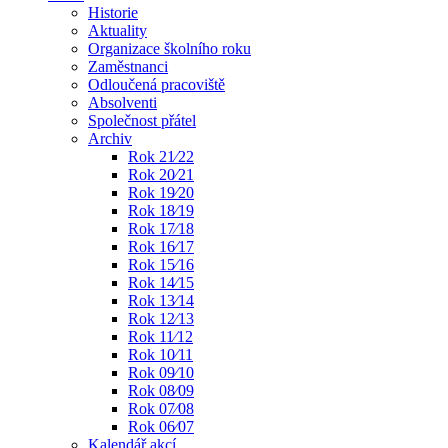
Historie
Aktuality
Organizace školního roku
Zaměstnanci
Odloučená pracoviště
Absolventi
Společnost přátel
Archiv
Rok 21⁄22
Rok 20⁄21
Rok 19⁄20
Rok 18⁄19
Rok 17⁄18
Rok 16⁄17
Rok 15⁄16
Rok 14⁄15
Rok 13⁄14
Rok 12⁄13
Rok 11⁄12
Rok 10⁄11
Rok 09⁄10
Rok 08⁄09
Rok 07⁄08
Rok 06⁄07
Kalendář akcí