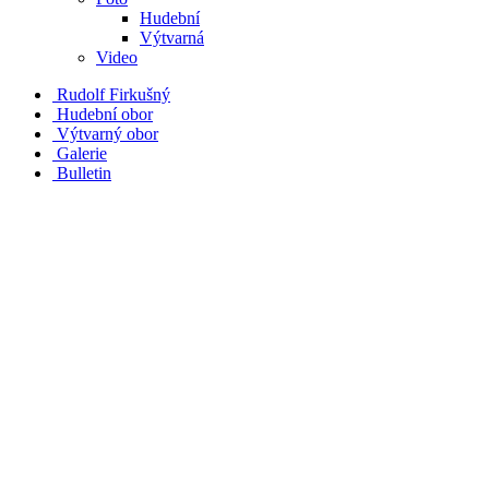
Hudební
Výtvarná
Video
Rudolf Firkušný
Hudební obor
Výtvarný obor
Galerie
Bulletin