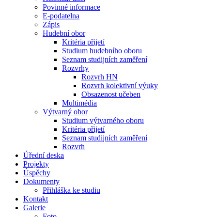
Povinné informace
E-podatelna
Zápis
Hudební obor
Kritéria přijetí
Studium hudebního oboru
Seznam studijních zaměření
Rozvrhy
Rozvrh HN
Rozvrh kolektivní výuky
Obsazenost učeben
Multimédia
Výtvarný obor
Studium výtvarného oboru
Kritéria přijetí
Seznam studijních zaměření
Rozvrh
Úřední deska
Projekty
Úspěchy
Dokumenty
Přihláška ke studiu
Kontakt
Galerie
Foto