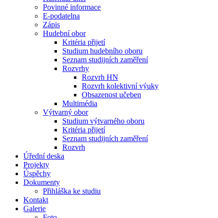
Povinné informace
E-podatelna
Zápis
Hudební obor
Kritéria přijetí
Studium hudebního oboru
Seznam studijních zaměření
Rozvrhy
Rozvrh HN
Rozvrh kolektivní výuky
Obsazenost učeben
Multimédia
Výtvarný obor
Studium výtvarného oboru
Kritéria přijetí
Seznam studijních zaměření
Rozvrh
Úřední deska
Projekty
Úspěchy
Dokumenty
Přihláška ke studiu
Kontakt
Galerie
Foto