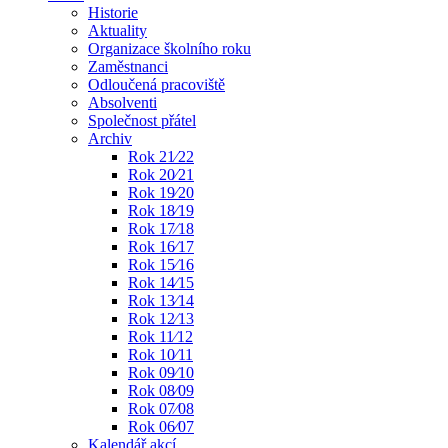
Historie
Aktuality
Organizace školního roku
Zaměstnanci
Odloučená pracoviště
Absolventi
Společnost přátel
Archiv
Rok 21⁄22
Rok 20⁄21
Rok 19⁄20
Rok 18⁄19
Rok 17⁄18
Rok 16⁄17
Rok 15⁄16
Rok 14⁄15
Rok 13⁄14
Rok 12⁄13
Rok 11⁄12
Rok 10⁄11
Rok 09⁄10
Rok 08⁄09
Rok 07⁄08
Rok 06⁄07
Kalendář akcí