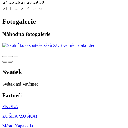
24
25
26
27
28
29
30
31
1
2
3
4
5
6
Fotogalerie
Náhodná fotogalerie
Svátek
Svátek má
Vavřinec
Partneři
ZKOLA
ZUŠKA?ZUŠKA!
Město Napajedla