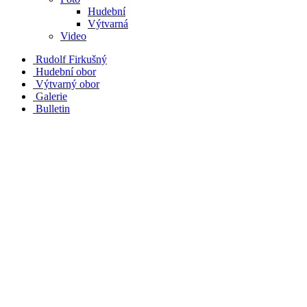
Hudební
Výtvarná
Video
Rudolf Firkušný
Hudební obor
Výtvarný obor
Galerie
Bulletin