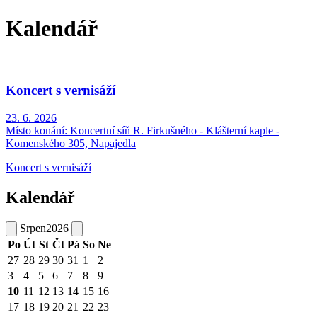
Kalendář
Koncert s vernisáží
23. 6. 2026
Místo konání:
Koncertní síň R. Firkušného - Klášterní kaple -
Komenského 305, Napajedla
Koncert s vernisáží
Kalendář
Srpen
2026
Po
Út
St
Čt
Pá
So
Ne
27
28
29
30
31
1
2
3
4
5
6
7
8
9
10
11
12
13
14
15
16
17
18
19
20
21
22
23