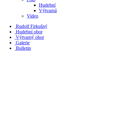
Hudební
Výtvarná
Video
Rudolf Firkušný
Hudební obor
Výtvarný obor
Galerie
Bulletin