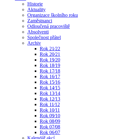
Historie
Aktuality
Organizace školního roku
Zaměstnanci
Odloučená pracoviště
Absolventi
Společnost přátel
Archiv
Rok 21⁄22
Rok 20⁄21
Rok 19⁄20
Rok 18⁄19
Rok 17⁄18
Rok 16⁄17
Rok 15⁄16
Rok 14⁄15
Rok 13⁄14
Rok 12⁄13
Rok 11⁄12
Rok 10⁄11
Rok 09⁄10
Rok 08⁄09
Rok 07⁄08
Rok 06⁄07
Kalendář akcí