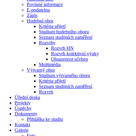
Povinné informace
E-podatelna
Zápis
Hudební obor
Kritéria přijetí
Studium hudebního oboru
Seznam studijních zaměření
Rozvrhy
Rozvrh HN
Rozvrh kolektivní výuky
Obsazenost učeben
Multimédia
Výtvarný obor
Studium výtvarného oboru
Kritéria přijetí
Seznam studijních zaměření
Rozvrh
Úřední deska
Projekty
Úspěchy
Dokumenty
Přihláška ke studiu
Kontakt
Galerie
Foto