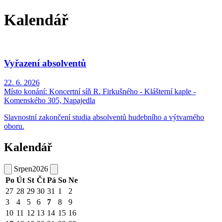
Kalendář
Vyřazení absolventů
22. 6. 2026
Místo konání:
Koncertní síň R. Firkušného - Klášterní kaple -
Komenského 305, Napajedla
Slavnostní zakončení studia absolventů hudebního a výtvarného
oboru.
Kalendář
Srpen
2026
Po
Út
St
Čt
Pá
So
Ne
27
28
29
30
31
1
2
3
4
5
6
7
8
9
10
11
12
13
14
15
16