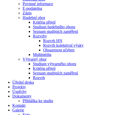
Povinné informace
E-podatelna
Zápis
Hudební obor
Kritéria přijetí
Studium hudebního oboru
Seznam studijních zaměření
Rozvrhy
Rozvrh HN
Rozvrh kolektivní výuky
Obsazenost učeben
Multimédia
Výtvarný obor
Studium výtvarného oboru
Kritéria přijetí
Seznam studijních zaměření
Rozvrh
Úřední deska
Projekty
Úspěchy
Dokumenty
Přihláška ke studiu
Kontakt
Galerie
Foto