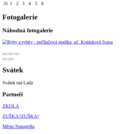
31
1
2
3
4
5
6
Fotogalerie
Náhodná fotogalerie
Svátek
Svátek má
Lada
Partneři
ZKOLA
ZUŠKA?ZUŠKA!
Město Napajedla