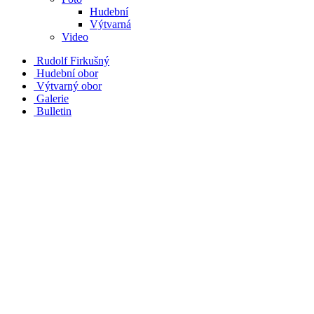
Hudební
Výtvarná
Video
Rudolf Firkušný
Hudební obor
Výtvarný obor
Galerie
Bulletin