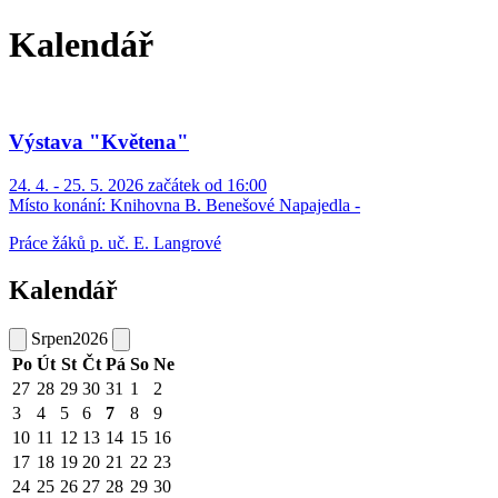
Kalendář
Výstava "Květena"
24. 4. - 25. 5. 2026 začátek od 16:00
Místo konání:
Knihovna B. Benešové Napajedla -
Práce žáků p. uč. E. Langrové
Kalendář
Srpen
2026
Po
Út
St
Čt
Pá
So
Ne
27
28
29
30
31
1
2
3
4
5
6
7
8
9
10
11
12
13
14
15
16
17
18
19
20
21
22
23
24
25
26
27
28
29
30