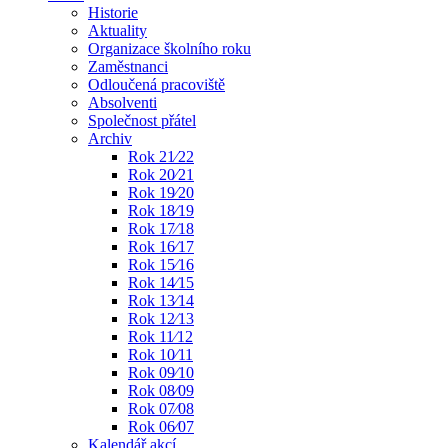
Historie
Aktuality
Organizace školního roku
Zaměstnanci
Odloučená pracoviště
Absolventi
Společnost přátel
Archiv
Rok 21⁄22
Rok 20⁄21
Rok 19⁄20
Rok 18⁄19
Rok 17⁄18
Rok 16⁄17
Rok 15⁄16
Rok 14⁄15
Rok 13⁄14
Rok 12⁄13
Rok 11⁄12
Rok 10⁄11
Rok 09⁄10
Rok 08⁄09
Rok 07⁄08
Rok 06⁄07
Kalendář akcí